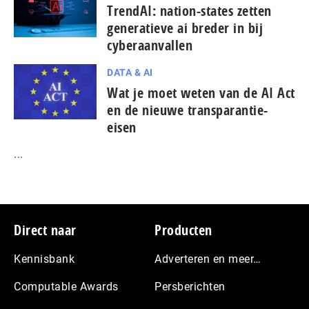
TrendAI: nation-states zetten
generatieve ai breder in bij
cyberaanvallen
DATA & AI
Wat je moet weten van de AI Act
en de nieuwe transparantie-
eisen
...
Footer
Direct naar
Producten
Kennisbank
Adverteren en meer…
Computable Awards
Persberichten