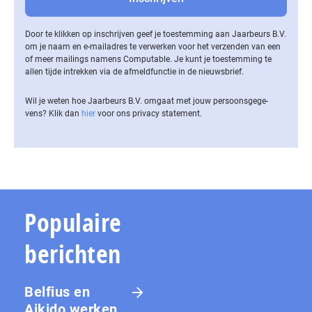
Door te klikken op inschrijven geef je toestemming aan Jaarbeurs B.V.
om je naam en e-mailadres te verwerken voor het verzenden van een
of meer mailings namens Computable. Je kunt je toestemming te
allen tijde intrekken via de af­meld­func­tie in de nieuwsbrief.
Wil je weten hoe Jaarbeurs B.V. omgaat met jouw per­soons­ge­ge­
vens? Klik dan
hier
voor ons privacy statement.
Populaire
berichten
Belfius en
Aikido werken