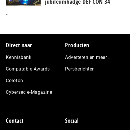
jubileumbadge DEF CON 34
...
Footer
Direct naar
Producten
Kennisbank
Adverteren en meer…
Computable Awards
Persberichten
Colofon
Cybersec e-Magazine
Contact
Social