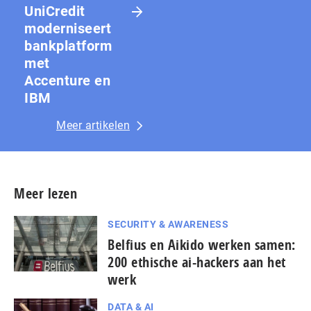
UniCredit
moderniseert
bankplatform
met
Accenture en
IBM
Meer artikelen
Meer lezen
SECURITY & AWARENESS
Belfius en Aikido werken samen:
200 ethische ai-hackers aan het
werk
DATA & AI