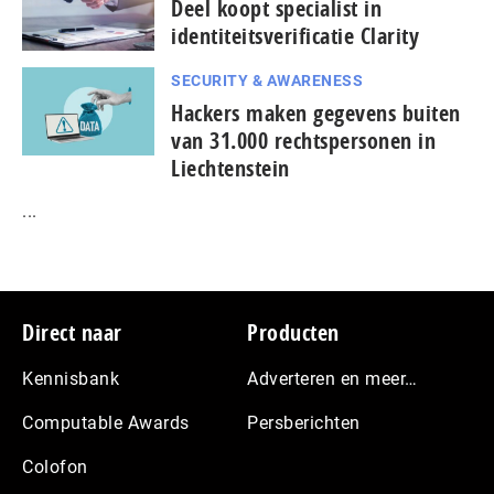
Deel koopt specialist in
identiteitsverificatie Clarity
SECURITY & AWARENESS
Hackers maken gegevens buiten
van 31.000 rechtspersonen in
Liechtenstein
...
Footer
Direct naar
Producten
Kennisbank
Adverteren en meer…
Computable Awards
Persberichten
Colofon