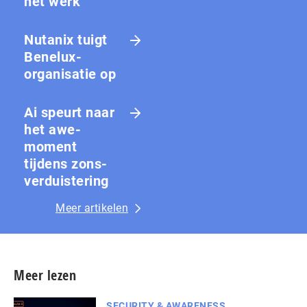
het werk
Nutanix tuigt
Benelux-
organisatie op
Ai speurt naar
het awe-
moment
tijdens zons­
ver­duis­te­ring
Meer artikelen
Meer lezen
SECURITY & AWARENESS