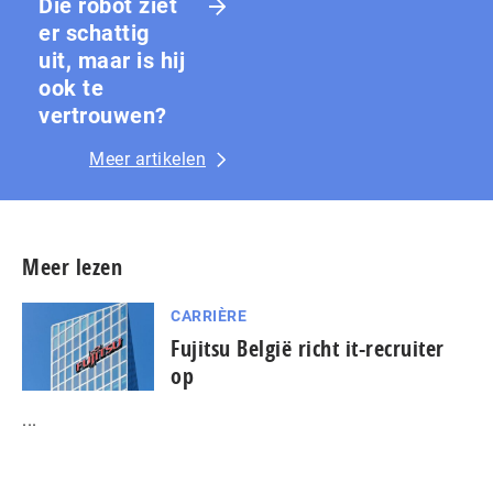
Die robot ziet
er schattig
uit, maar is hij
ook te
vertrouwen?
Meer artikelen
Meer lezen
CARRIÈRE
Fujitsu België richt it-recruiter
op
...