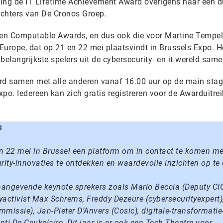
 ging de IT Lifetime Achievement Award overigens naar een d
richters van De Cronos Groep.
 en Computable Awards, en dus ook die voor Martine Tempels
Europe, dat op 21 en 22 mei plaatsvindt in Brussels Expo. H
langrijkste spelers uit de cybersecurity- en it-wereld same
ard samen met alle anderen vanaf 16.00 uur op de main sta
po. Iedereen kan zich gratis registreren voor de Awarduitrei
s
n 22 mei in Brussel een platform om in contact te komen me
rity-innovaties te ontdekken en waardevolle inzichten op te
angevende keynote sprekers zoals Mario Beccia (Deputy CIO
cyactivist Max Schrems, Freddy Dezeure (cybersecurityexpert)
issie), Jan-Pieter D’Anvers (Cosic), digitale-transformatie
nti De Ceukelaire. Dit jaar is er ook een Tech Theatre voor