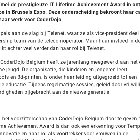
 mei de prestigieuze IT Lifetime Achievement Award in on
e in Brussels Expo. Deze onderscheiding bekroont haar ca
 haar werk voor CoderDojo.
els aan de slag bij Telenet, waar ze als vice-president deel
ership team van de telecomoperator. Maar haar invloed in d
kt echter veel verder dan haar rol bij Telenet.
an CoderDojo Belgium heeft ze jarenlang meegewerkt aan het 
 jeugd. De organisatie, die kinderen en jongeren leert
s en 3d-printen, is onder haar leiding uitgegroeid tot een
le educatie. Tijdens regelmatige sessies, geleid door vrijwill
ardigheden bijgebracht aan de nieuwe generatie.
 het voorzitterschap van CoderDojo Belgium door te geven 
time Achievement Award is dan ook een erkenning voor Temp
innovatie en haar rol als voortrekker voor vrouwen in de