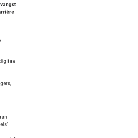
tvangst
rrière
e
digitaal
igers,
aan
els’