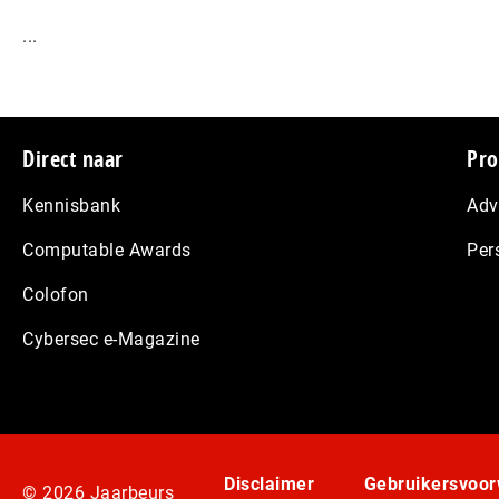
...
Footer
Direct naar
Pro
Kennisbank
Adv
Computable Awards
Per
Colofon
Cybersec e-Magazine
Disclaimer
Gebruikersvoo
© 2026 Jaarbeurs