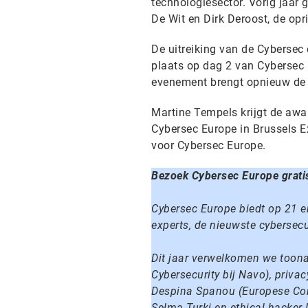
technologiesector. Vorig jaar
De Wit en Dirk Deroost, de op
De uitreiking van de Cybersec
plaats op dag 2 van Cybersec 
evenement brengt opnieuw de be
Martine Tempels krijgt de aw
Cybersec Europe in Brussels Ex
voor Cybersec Europe.
Bezoek Cybersec Europe grati
Cybersec Europe biedt op 21 e
experts, de nieuwste cybersecu
Dit jaar verwelkomen we toona
Cybersecurity bij Navo), priva
Despina Spanou (Europese Comm
Selma Turki en ethical hacker I