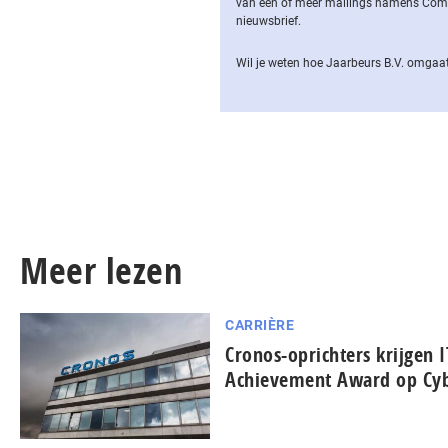
van een of meer mailings namens Computa
nieuwsbrief.
Wil je weten hoe Jaarbeurs B.V. omgaat
Meer lezen
CARRIÈRE
Cronos-oprichters krijgen I
Achievement Award op Cyb