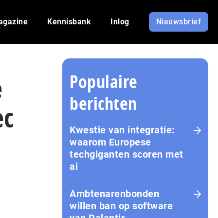
agazine
Kennisbank
Inlog
Nieuwsbrief
Populaire
e
berichten
ec
Kwestie van integratie:
waarom Europese
techgiganten scoren met
ai
Amb­te­na­ren­bon­den
willen ban op software