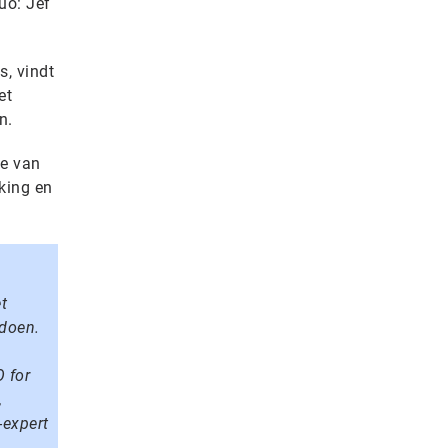
uo: Jef
, vindt
et
n.
ge van
king en
t
 doen.
 for
,
-expert