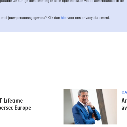
ble. Je kunt je toestemming te allen tijde intrekken via de af­meld­func­tie in de
 met jouw per­soons­ge­ge­vens? Klik dan
hier
voor ons privacy statement.
CA
T Lifetime
An
ersec Europe
a