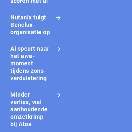
scoren met ai
Nutanix tuigt
Benelux-
organisatie op
Ai speurt naar
het awe-
moment
tijdens zons­
ver­duis­te­ring
Minder
verlies, wel
aanhoudende
omzetkrimp
bij Atos