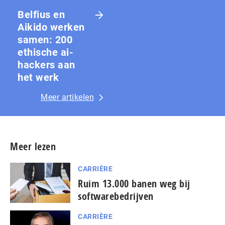
Belfius en
Aikido werken
samen: 200
ethische ai-
hackers aan
het werk
Meer artikelen
Meer lezen
CARRIÈRE
Ruim 13.000 banen weg bij
softwarebedrijven
CARRIÈRE