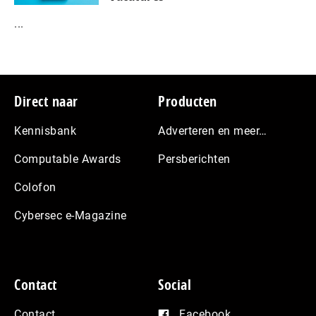
...
Footer
Direct naar
Producten
Kennisbank
Adverteren en meer…
Computable Awards
Persberichten
Colofon
Cybersec e-Magazine
Contact
Social
Contact
Facebook