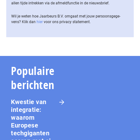
allen tijde intrekken via de af­meld­func­tie in de nieuwsbrief.
Wil je weten hoe Jaarbeurs B.V. omgaat met jouw per­soons­ge­ge­
vens? Klik dan
hier
voor ons privacy statement.
Populaire
berichten
Kwestie van
integratie:
waarom
Europese
techgiganten