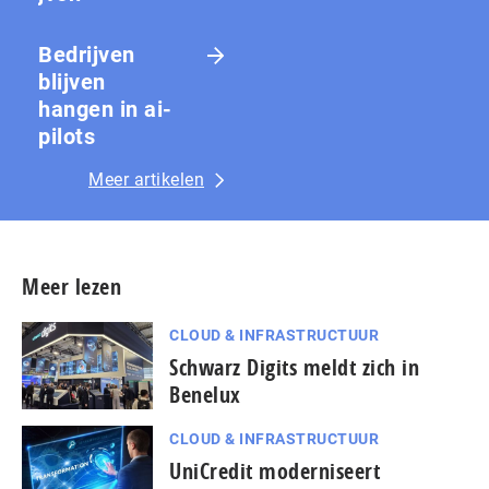
Bedrijven
blijven
hangen in ai-
pilots
Meer artikelen
Meer lezen
CLOUD & INFRASTRUCTUUR
Schwarz Digits meldt zich in
Benelux
CLOUD & INFRASTRUCTUUR
UniCredit moderniseert