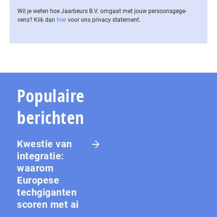
Wil je weten hoe Jaarbeurs B.V. omgaat met jouw per­soons­ge­ge­
vens? Klik dan
hier
voor ons privacy statement.
Populaire
berichten
Kwestie van
integratie:
waarom
Europese
techgiganten
scoren met ai