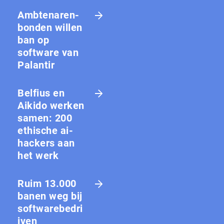
Amb­te­na­ren­
bon­den willen
ban op
software van
Palantir
Belfius en
Aikido werken
samen: 200
ethische ai-
hackers aan
het werk
Ruim 13.000
banen weg bij
softwarebedri
jven