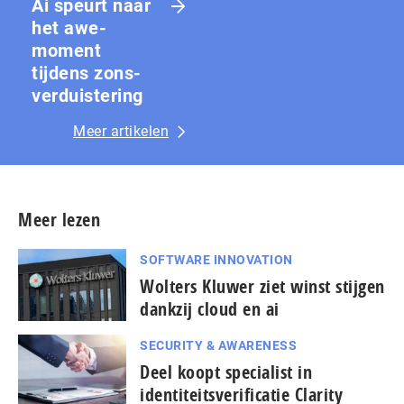
Ai speurt naar
het awe-
moment
tijdens zons­
ver­duis­te­ring
Meer artikelen
Meer lezen
SOFTWARE INNOVATION
Wolters Kluwer ziet winst stijgen
dankzij cloud en ai
SECURITY & AWARENESS
Deel koopt specialist in
identiteitsverificatie Clarity