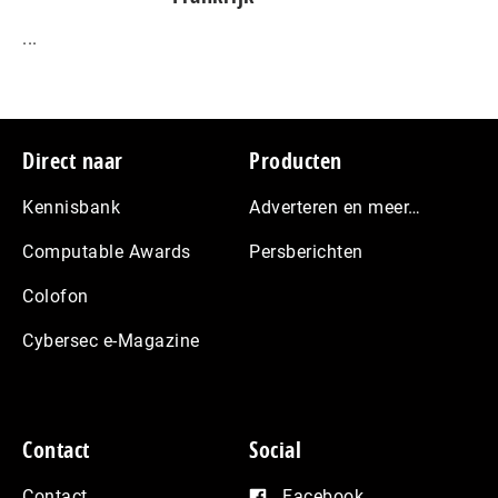
...
Footer
Direct naar
Producten
Kennisbank
Adverteren en meer…
Computable Awards
Persberichten
Colofon
Cybersec e-Magazine
Contact
Social
Contact
Facebook