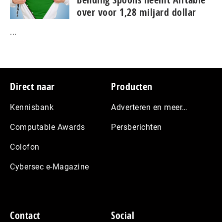
over voor 1,28 miljard dollar
...
Footer
Direct naar
Producten
Kennisbank
Adverteren en meer…
Computable Awards
Persberichten
Colofon
Cybersec e-Magazine
Contact
Social