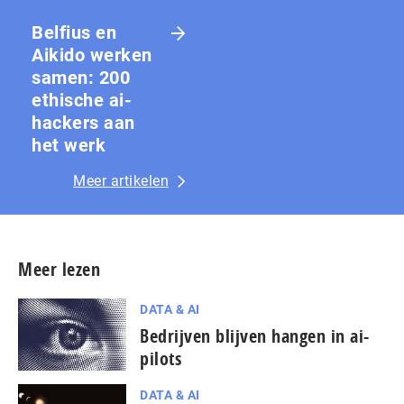
Belfius en
Aikido werken
samen: 200
ethische ai-
hackers aan
het werk
Meer artikelen
Meer lezen
DATA & AI
Bedrijven blijven hangen in ai-
pilots
DATA & AI