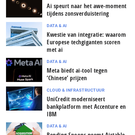
Ai speurt naar het awe-moment
tijdens zons­ver­duis­te­ring
DATA & AI
Kwestie van integratie: waarom
Europese techgiganten scoren
met ai
DATA & AI
Meta biedt ai-tool tegen
‘Chinese’ prijzen
CLOUD & INFRASTRUCTUUR
UniCredit moderniseert
bankplatform met Accenture en
IBM
DATA & AI
Bending Spoons neemt Airtable