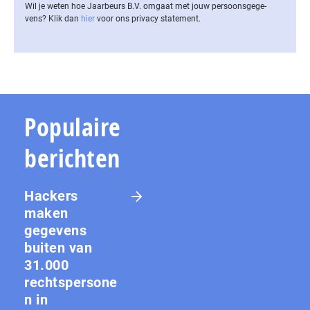
Wil je weten hoe Jaarbeurs B.V. omgaat met jouw per­soons­ge­ge­
vens? Klik dan
hier
voor ons privacy statement.
Populaire
berichten
Hackers
maken
gegevens
buiten van
31.000
rechtspersone
n in