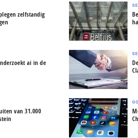
SE
plegen zelfstandig
Be
ngen
ha
SE
derzoekt ai in de
De
Cl
GO
iten van 31.000
Me
stein
Ch