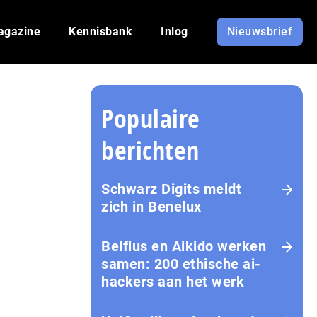
agazine
Kennisbank
Inlog
Nieuwsbrief
Populaire
berichten
Schwarz Digits meldt
zich in Benelux
Belfius en Aikido werken
samen: 200 ethische ai-
hackers aan het werk