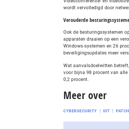
Videoconferentie- en videostr
wordt vervolledigd door netwer
Verouderde besturingssysteme
Ook de besturingssystemen op d
apparaten draaien op een vero
Windows-systemen en 26 procen
beveiligingsupdates meer vers
Wat aanvalsdoelwitten betreft,
voor bijna 98 procent van all
0,2 procent.
Meer over
CYBERSECURITY
IOT
PATC