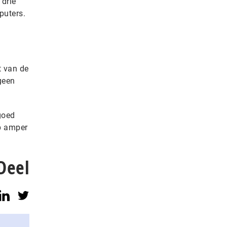
 drie
puters.
t van de
geen
goed
op amper
Deel