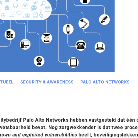
TUEEL
SECURITY & AWARENESS
PALO ALTO NETWORKS
tybedrijf Palo Alto Networks hebben vastgesteld dat één o
kwetsbaarheid bevat. Nog zorgwekkender is dat twee proce
nown and exploited vulnerabilities
heeft, beveiligingslekken