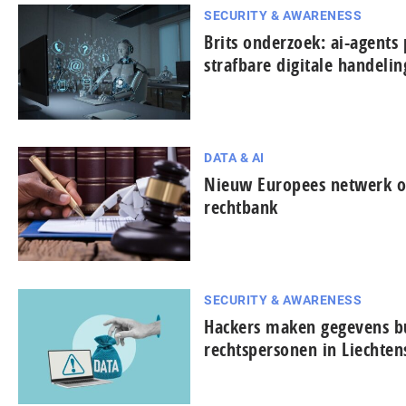
SECURITY & AWARENESS
Brits onderzoek: ai-agents 
strafbare digitale handeli
DATA & AI
Nieuw Europees netwerk on
rechtbank
SECURITY & AWARENESS
Hackers maken gegevens bu
rechtspersonen in Liechten