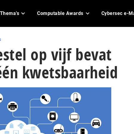
Thema’s
Computable Awards
Cybersec e-M
s
estel op vijf bevat
één kwetsbaarheid