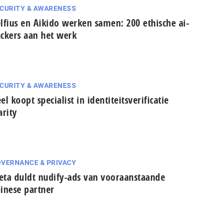
CURITY & AWARENESS
lfius en Aikido werken samen: 200 ethische ai-
ckers aan het werk
CURITY & AWARENESS
el koopt specialist in identiteitsverificatie
arity
VERNANCE & PRIVACY
ta duldt nudify-ads van vooraanstaande
inese partner