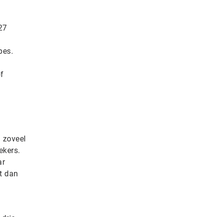
27
pes.
of
 zoveel
ekers.
ar
kt dan