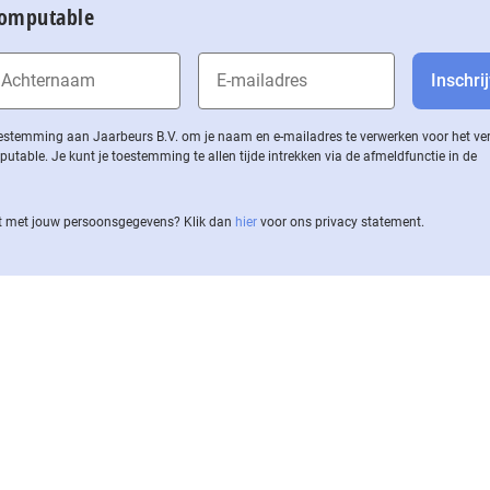
Computable
 toestemming aan Jaarbeurs B.V. om je naam en e-mailadres te verwerken voor het v
ble. Je kunt je toestemming te allen tijde intrekken via de af­meld­func­tie in de
 met jouw per­soons­ge­ge­vens? Klik dan
hier
voor ons privacy statement.