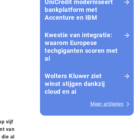
UniCredit moderniseert
bankplatform met
Accenture en IBM
Kwestie van integratie:
waarom Europese
techgiganten scoren met
ai
Wolters Kluwer ziet
winst stijgen dankzij
cloud en ai
Meer artikelen
p vijf
nt van
 die al