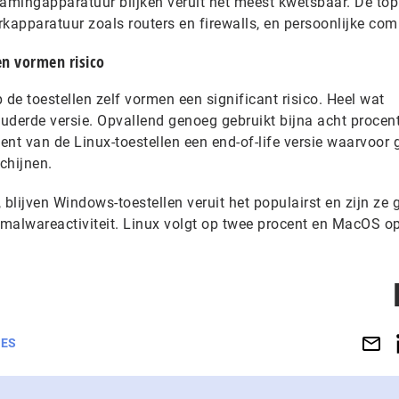
eamingapparatuur blijken veruit het meest kwetsbaar. De top
kapparatuur zoals routers en firewalls, en persoonlijke com
n vormen risico
e toestellen zelf vormen een significant risico. Heel wat
uderde versie. Opvallend genoeg gebruikt bijna acht procen
t van de Linux-toestellen een end-of-life versie waarvoor 
chijnen.
 blijven Windows-toestellen veruit het populairst en zijn ze 
e malwareactiviteit. Linux volgt op twee procent en MacOS 
HES