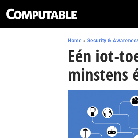
Home
»
Security & Awarenes
Eén iot-to
minstens 