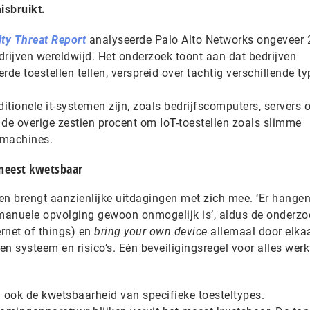
isbruikt.
ity Threat Report
analyseerde Palo Alto Networks ongeveer 
edrijven wereldwijd. Het onderzoek toont aan dat bedrijven
e toestellen tellen, verspreid over tachtig verschillende ty
itionele it-systemen zijn, zoals bedrijfscomputers, servers 
j de overige zestien procent om IoT-toestellen zoals slimme
emachines.
meest kwetsbaar
en brengt aanzienlijke uitdagingen met zich mee. ‘Er hangen
 manuele opvolging gewoon onmogelijk is’, aldus de onderzo
ternet of things) en
bring your own device
allemaal door elka
igen systeem en risico’s. Eén beveiligingsregel voor alles wer
ook de kwetsbaarheid van specifieke toesteltypes.