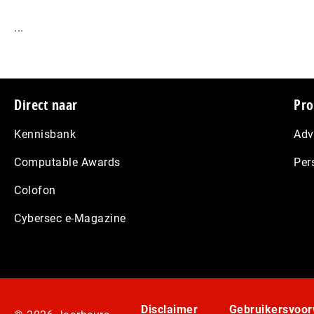
...
Footer
Direct naar
Pro
Kennisbank
Adv
Computable Awards
Per
Colofon
Cybersec e-Magazine
Disclaimer
Gebruikersvoo