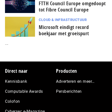
FTTH Council Europe omgedoopt
tot Fibre Council Europe
CLOUD & INFRASTRUCTUUR
Microsoft eindigt record
boekjaar met groeispurt
...
Footer
Direct naar
Producten
Kennisbank
Adverteren en meer…
Computable Awards
Persberichten
Colofon
Cybersec e-Magazine