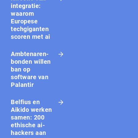
integratie:
waarom
Europese
techgiganten
scoren met ai
Amb­te­na­ren­
bon­den willen
ban op
software van
Palantir
Belfius en
Aikido werken
samen: 200
ethische ai-
hackers aan