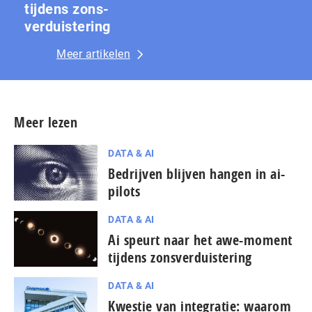
tijdens zons­
ver­duis­te­ring
Meer artikelen
Meer lezen
DATA & AI
Bedrijven blijven hangen in ai-
pilots
DATA & AI
Ai speurt naar het awe-moment
tijdens zons­ver­duis­te­ring
DATA & AI
Kwestie van integratie: waarom