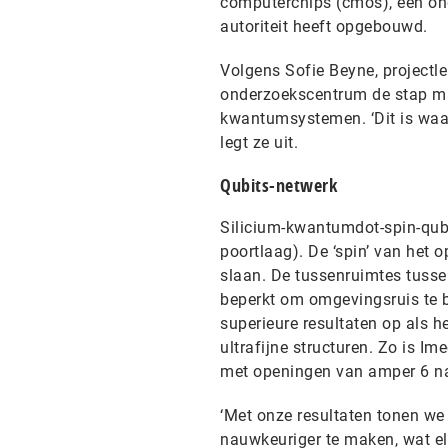
computerchips (cmos), een on
autoriteit heeft opgebouwd.
Volgens Sofie Beyne, projectle
onderzoekscentrum de stap ma
kwantumsystemen. ‘Dit is waar
legt ze uit.
Qubits-netwerk
Silicium-kwantumdot-spin-qubit
poortlaag). De ‘spin’ van het
slaan. De tussenruimtes tuss
beperkt om omgevingsruis te b
superieure resultaten op als h
ultrafijne structuren. Zo is I
met openingen van amper 6 n
‘Met onze resultaten tonen w
nauwkeuriger te maken, wat el