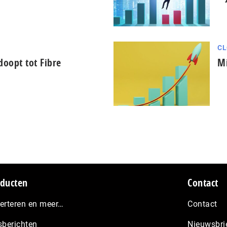
CL
oopt tot Fibre
Mi
ducten
Contact
erteren en meer…
Contact
sberichten
Nieuwsbri