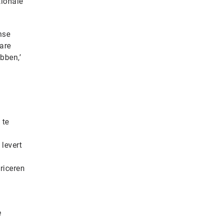
ionale
nse
are
bben,’
 te
levert
riceren
e