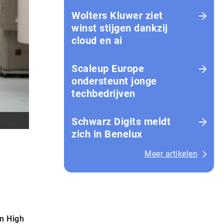
Wolters Kluwer ziet
winst stijgen dankzij
cloud en ai
Scaleup Europe
ondersteunt jonge
techbedrijven
Schwarz Digits meldt
zich in Benelux
Meer artikelen
n High