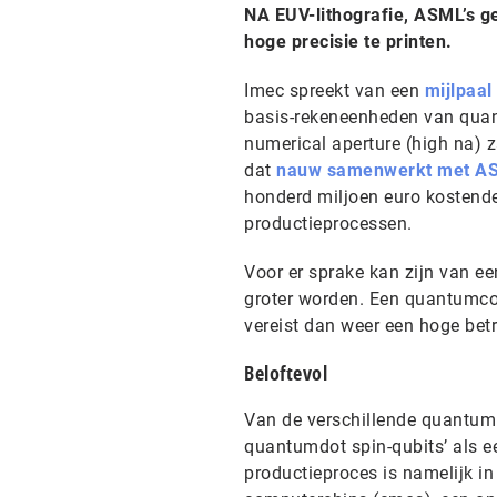
NA EUV-lithografie, ASML’s g
hoge precisie te printen.
Imec spreekt van een
mijlpaal
basis-rekeneenheden van quant
numerical aperture (high na) z
dat
nauw samenwerkt met A
honderd miljoen euro kostend
productieprocessen.
Voor er sprake kan zijn van e
groter worden. Een quantumcom
vereist dan weer een hoge be
Beloftevol
Van de verschillende quantum
quantumdot spin-qubits’ als e
productieproces is namelijk in