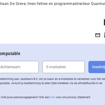
ristiaan De Greve, Imec-fellow en programmadirecteur Quant
Computable
 toestemming aan Jaarbeurs B.V. om je naam en e-mailadres te verwerken voor het v
ble. Je kunt je toestemming te allen tijde intrekken via de af­meld­func­tie in de
 met jouw per­soons­ge­ge­vens? Klik dan
hier
voor ons privacy statement.