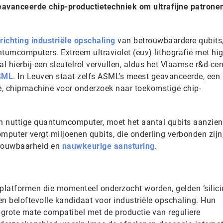
eavanceerde chip-productietechniek om ultrafijne patrone
 richting industriële opschaling
van betrouwbaardere qubits,
umcomputers. Extreem ultraviolet (euv)-lithografie met hig
al hierbij een sleutelrol vervullen, aldus het Vlaamse r&d-ce
SML
. In Leuven staat zelfs ASML’s meest geavanceerde, een
e, chipmachine voor onderzoek naar toekomstige chip-
en nuttige quantumcomputer, moet het aantal qubits aanzienl
puter vergt miljoenen qubits, die onderling verbonden zijn,
trouwbaarheid en
nauwkeurige aansturing
.
platformen die momenteel onderzocht worden, gelden ‘silic
en beloftevolle kandidaat voor industriële opschaling. Hun
 grote mate compatibel met de productie van reguliere