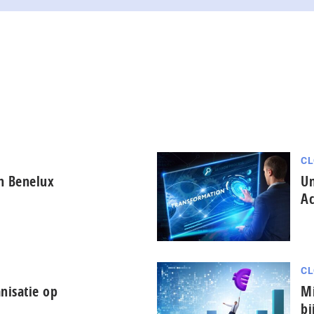
CL
in Benelux
Un
Ac
CL
nisatie op
Mi
bi