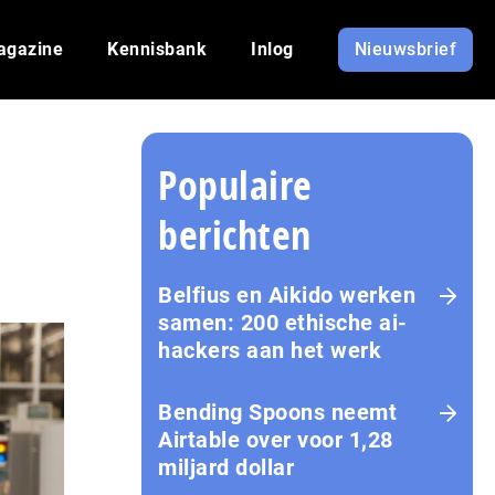
agazine
Kennisbank
Inlog
Nieuwsbrief
Populaire
berichten
Belfius en Aikido werken
samen: 200 ethische ai-
hackers aan het werk
Bending Spoons neemt
Airtable over voor 1,28
miljard dollar