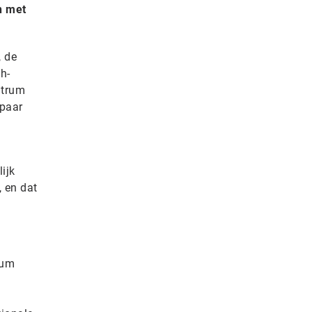
n met
 de
h-
ntrum
 paar
ijk
 en dat
ium