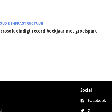
OUD & INFRASTRUCTUUR
crosoft eindigt record boekjaar met groeispurt
Social
Facebook
ef
X