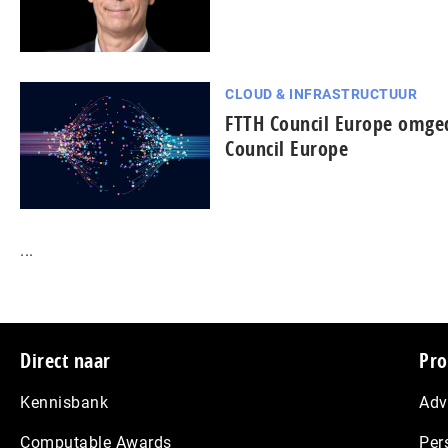
CLOUD & INFRASTRUCTUUR
FTTH Council Europe omged
Council Europe
...
Footer
Direct naar
Pro
Kennisbank
Adv
Computable Awards
Per