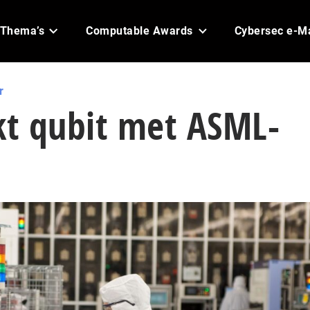
Thema’s
Computable Awards
Cybersec e-M
r
t qubit met ASML-