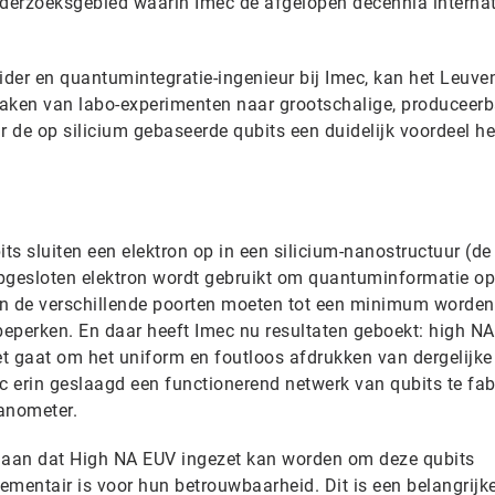
derzoeksgebied waarin Imec de afgelopen decennia internat
ider en quantumintegratie-ingenieur bij Imec, kan het Leuve
ken van labo-experimenten naar grootschalige, produceerb
 de op silicium gebaseerde qubits een duidelijk voordeel he
s sluiten een elektron op in een silicium-nanostructuur (de
 opgesloten elektron wordt gebruikt om quantuminformatie op
en de verschillende poorten moeten tot een minimum worden
eperken. En daar heeft Imec nu resultaten geboekt: high NA 
et gaat om het uniform en foutloos afdrukken van dergelijke
mec erin geslaagd een functionerend netwerk van qubits te fab
anometer.
e aan dat High NA EUV ingezet kan worden om deze qubits
ementair is voor hun betrouwbaarheid. Dit is een belangrijk