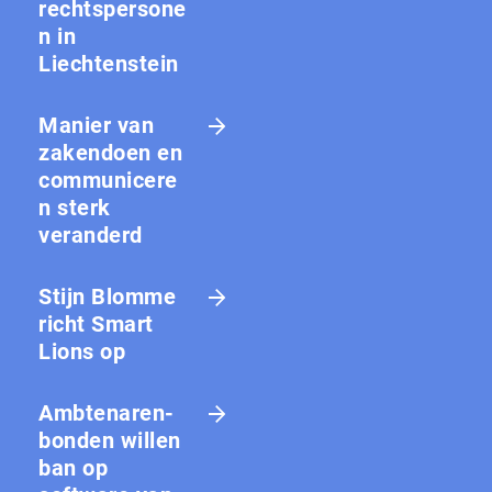
rechtspersone
n in
Liechtenstein
Manier van
zakendoen en
communicere
n sterk
veranderd
Stijn Blomme
richt Smart
Lions op
Amb­te­na­ren­
bon­den willen
ban op