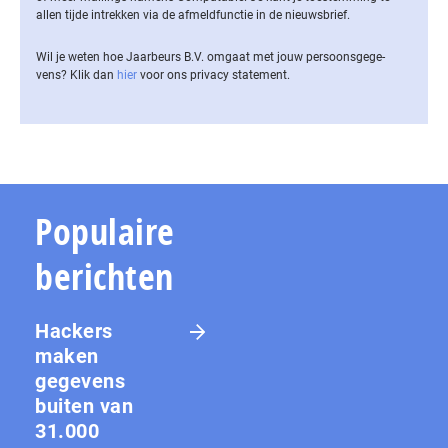
allen tijde intrekken via de af­meld­func­tie in de nieuwsbrief.
Wil je weten hoe Jaarbeurs B.V. omgaat met jouw per­soons­ge­ge­
vens? Klik dan
hier
voor ons privacy statement.
Populaire
berichten
Hackers
maken
gegevens
buiten van
31.000