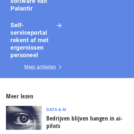
software van
Palantir
Self-
serviceportal
rekent af met
ergernissen
personeel
Meer artikelen
Meer lezen
DATA & AI
Bedrijven blijven hangen in ai-
pilots