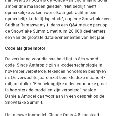
half keer zo hoog als de vorige van 380 miljard dollar,
amper drie maanden geleden. ‘Het bedrijf heeft
opmerkelijke zaken voor elkaar gebracht in een
opmerkelijk korte tijdsperiode’, opperde Snowflake-ceo
Sridhar Ramaswamy tijdens een Q&A met de pers op
de Snowflake Summit, met ruim 20.000 deelnemers
een van de grootste data-evenementen van het jaar.
Code als groeimotor
De verklaring voor die snelheid ligt in één woord:
code. Sinds Anthropic zijn ai-codeertechnologie in
november verbeterde, tekenden honderden bedrijven
in. De verwachte jaaromzet bereikte deze maand 47
miljard dollar. ‘Een belangrijke reden voor onze groei
is hoe sterk de modellen zijn verbeterd’, haalde
Daniela Amodei daarvoor aan in een gesprek op de
Snowflake Summit.
Het nieuwe topmodel, Claude Opus 4.8, presteert