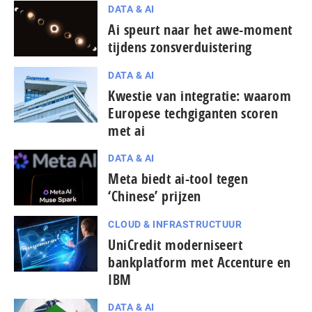
DATA & AI
Ai speurt naar het awe-moment
tijdens zons­ver­duis­te­ring
DATA & AI
Kwestie van integratie: waarom
Europese techgiganten scoren
met ai
DATA & AI
Meta biedt ai-tool tegen
‘Chinese’ prijzen
CLOUD & INFRASTRUCTUUR
UniCredit moderniseert
bankplatform met Accenture en
IBM
DATA & AI