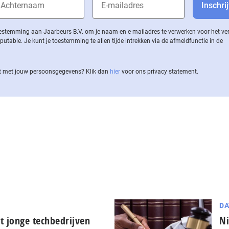
 toestemming aan Jaarbeurs B.V. om je naam en e-mailadres te verwerken voor het v
ble. Je kunt je toestemming te allen tijde intrekken via de af­meld­func­tie in de
 met jouw per­soons­ge­ge­vens? Klik dan
hier
voor ons privacy statement.
DA
t jonge techbedrijven
Ni