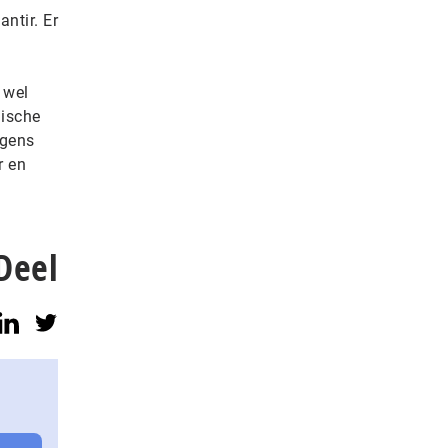
ntir. Er
 wel
hische
igens
r en
Deel