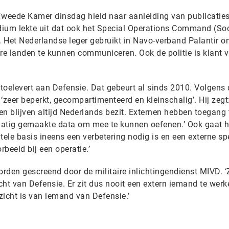
 Tweede Kamer dinsdag hield naar aanleiding van publicaties
dium lekte uit dat ook het Special Operations Command (S
. Het Nederlandse leger gebruikt in Navo-verband Palantir o
 landen te kunnen communiceren. Ook de politie is klant 
 toelevert aan Defensie. Dat gebeurt al sinds 2010. Volgens 
 ‘zeer beperkt, gecompartimenteerd en kleinschalig’. Hij zegt
 en blijven altijd Nederlands bezit. Externen hebben toegang 
matig gemaakte data om mee te kunnen oefenen.’ Ook gaat 
ntele basis ineens een verbetering nodig is en een externe sp
beeld bij een operatie.’
orden gescreend door de militaire inlichtingendienst MIVD. ‘Z
cht van Defensie. Er zit dus nooit een extern iemand te wer
 zicht is van iemand van Defensie.’