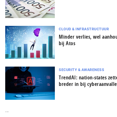
CLOUD & INFRASTRUCTUUR
Minder verlies, wel aanh
bij Atos
SECURITY & AWARENESS
TrendAI: nation-states zett
breder in bij cyberaanvall
...