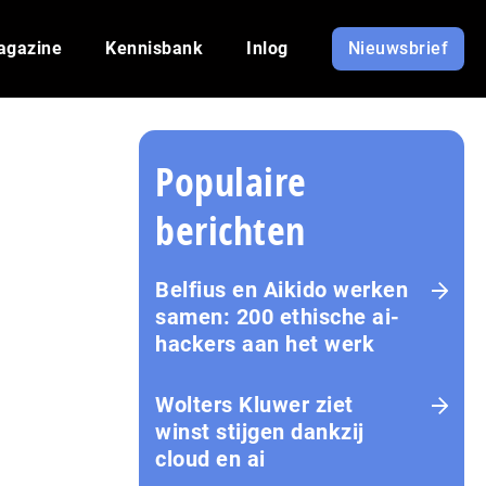
agazine
Kennisbank
Inlog
Nieuwsbrief
Populaire
berichten
Belfius en Aikido werken
samen: 200 ethische ai-
hackers aan het werk
Wolters Kluwer ziet
winst stijgen dankzij
cloud en ai