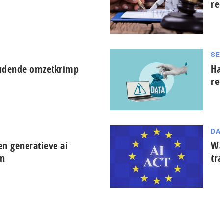
re
SE
oudende omzetkrimp
Ha
re
DA
en generatieve ai
Wa
en
tr