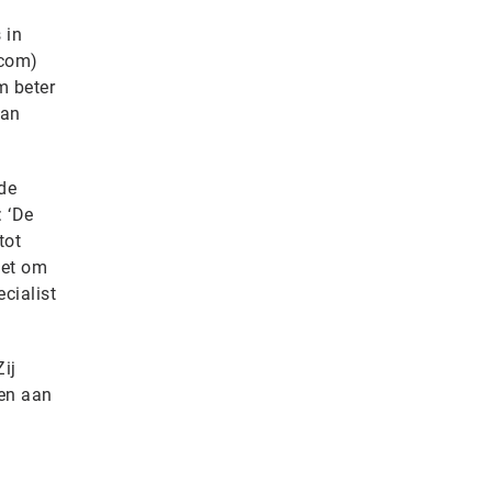
 in
ocom)
m beter
van
de
: ‘De
tot
het om
ecialist
ij
ken aan