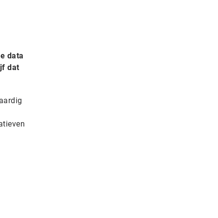
re data
jf dat
aardig
atieven