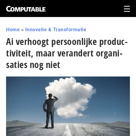
Home
»
Innovatie & Transformatie
Ai verhoogt per­soon­lij­ke pro­duc­
ti­vi­teit, maar verandert or­ga­ni­
sa­ties nog niet