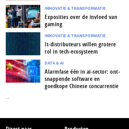
INNOVATIE & TRANSFORMATIE
Exposities over de invloed van
gaming
INNOVATIE & TRANSFORMATIE
It-dis­tri­bu­teurs willen grotere
rol in tech-ecosysteem
DATA & AI
Alarmfase één in ai-sector: ont­
snap­pen­de software en
goedkope Chinese con­cur­ren­tie
...
Direct naar
Producten