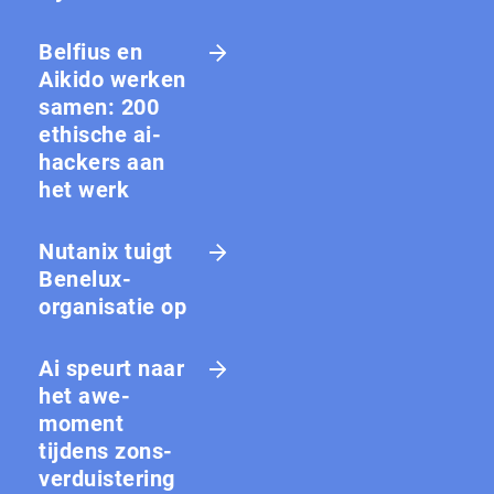
Belfius en
Aikido werken
samen: 200
ethische ai-
hackers aan
het werk
Nutanix tuigt
Benelux-
organisatie op
Ai speurt naar
het awe-
moment
tijdens zons­
ver­duis­te­ring