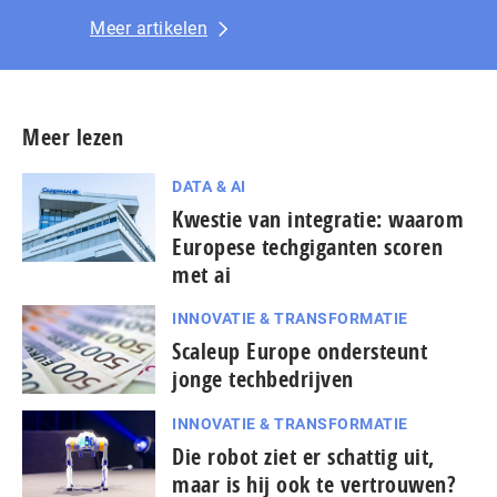
Meer artikelen
Meer lezen
DATA & AI
Kwestie van integratie: waarom
Europese techgiganten scoren
met ai
INNOVATIE & TRANSFORMATIE
Scaleup Europe ondersteunt
jonge techbedrijven
INNOVATIE & TRANSFORMATIE
Die robot ziet er schattig uit,
maar is hij ook te vertrouwen?