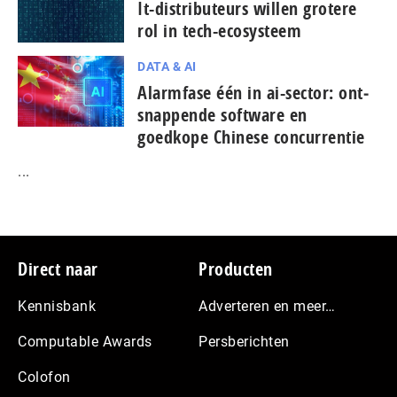
It-dis­tri­bu­teurs willen grotere
rol in tech-ecosysteem
DATA & AI
Alarmfase één in ai-sector: ont­
snap­pen­de software en
goedkope Chinese con­cur­ren­tie
...
Footer
Direct naar
Producten
Kennisbank
Adverteren en meer…
Computable Awards
Persberichten
Colofon