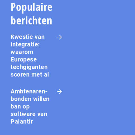
Populaire
berichten
Kwestie van
integratie:
waarom
Europese
techgiganten
scoren met ai
Amb­te­na­ren­
bon­den willen
ban op
software van
Palantir