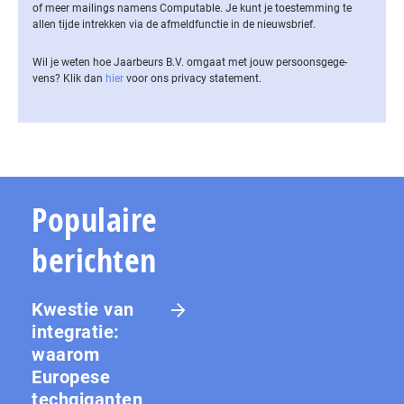
of meer mailings namens Computable. Je kunt je toestemming te
allen tijde intrekken via de af­meld­func­tie in de nieuwsbrief.
Wil je weten hoe Jaarbeurs B.V. omgaat met jouw per­soons­ge­ge­
vens? Klik dan
hier
voor ons privacy statement.
Populaire
berichten
Kwestie van
integratie:
waarom
Europese
techgiganten