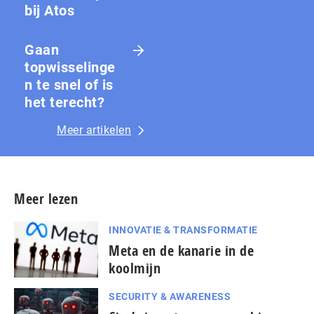
bij Atos
Gaan
topwisselinge
n te snel of is
het terecht?
Meer artikelen
Meer lezen
INNOVATIE & TRANSFORMATIE
Meta en de kanarie in de
koolmijn
SECURITY & AWARENESS