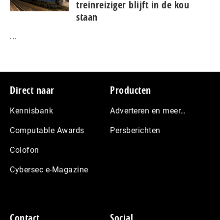
treinreiziger blijft in de kou
staan
...
Footer
Direct naar
Producten
Kennisbank
Adverteren en meer…
Computable Awards
Persberichten
Colofon
Cybersec e-Magazine
Contact
Social