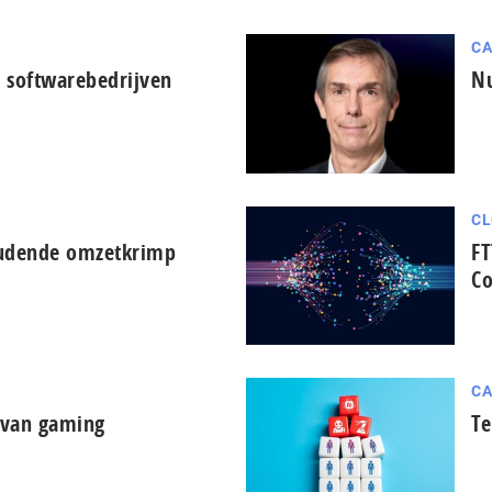
CA
 softwarebedrijven
Nu
CL
oudende omzetkrimp
FT
Co
CA
d van gaming
Te