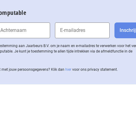
Computable
 toestemming aan Jaarbeurs B.V. om je naam en e-mailadres te verwerken voor het v
ble. Je kunt je toestemming te allen tijde intrekken via de af­meld­func­tie in de
 met jouw per­soons­ge­ge­vens? Klik dan
hier
voor ons privacy statement.