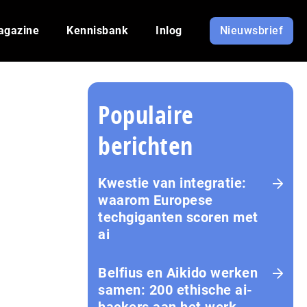
agazine
Kennisbank
Inlog
Nieuwsbrief
Populaire
berichten
Kwestie van integratie:
waarom Europese
techgiganten scoren met
ai
Belfius en Aikido werken
samen: 200 ethische ai-