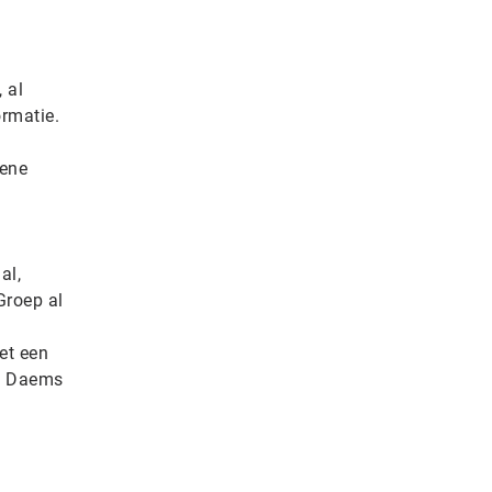
 al
ormatie.
hene
al,
Groep al
et een
en Daems