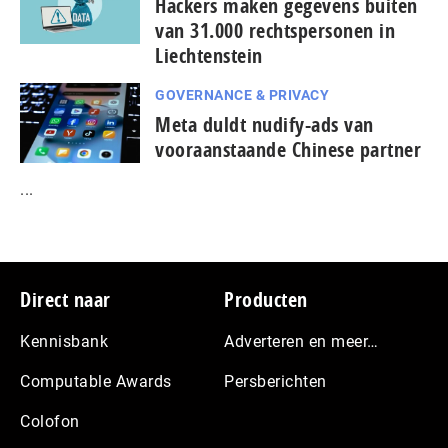
Hackers maken gegevens buiten
van 31.000 rechtspersonen in
Liechtenstein
GOVERNANCE & PRIVACY
Meta duldt nudify-ads van
vooraanstaande Chinese partner
...
Footer
Direct naar
Producten
Kennisbank
Adverteren en meer…
Computable Awards
Persberichten
Colofon