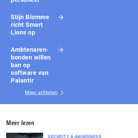
Stijn Blomme
richt Smart
Lions op
Amb­te­na­ren­
bon­den willen
ban op
software van
Palantir
Meer artikelen
Meer lezen
SECURITY & AWARENESS