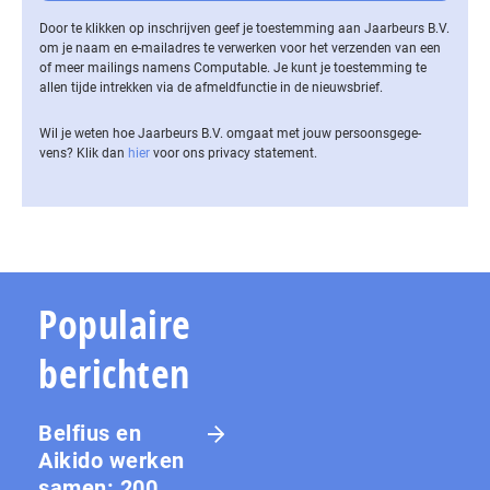
Door te klikken op inschrijven geef je toestemming aan Jaarbeurs B.V.
om je naam en e-mailadres te verwerken voor het verzenden van een
of meer mailings namens Computable. Je kunt je toestemming te
allen tijde intrekken via de af­meld­func­tie in de nieuwsbrief.
Wil je weten hoe Jaarbeurs B.V. omgaat met jouw per­soons­ge­ge­
vens? Klik dan
hier
voor ons privacy statement.
Populaire
berichten
Belfius en
Aikido werken
samen: 200