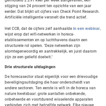
gemiddeld 2.291 keer per week aangevallen, een
stijging van 24 procent ten opzichte van een jaar
eerder. Dat blijkt uit cijfers van Check Point Research.
Artificiële intelligentie versnelt die trend actief.
Het CCB, dat de cijfers zelf aanhaalde
in een webinar
,
wijst erop dat wifi-netwerken in horeca-
etablissementen en op luchthavens daarin een
structurele rol spelen. ‘Deze netwerken zijn
alomtegenwoordig en aantrekkelijk, en juist daarom
zijn ze een geliefd doelwit.’
Drie structurele uitdagingen
De horecasector staat eigenlijk voor een drievoudige
beveiligingsuitdaging die haar onderscheidt van
andere sectoren. Ten eerste is wifi in de horeca van
nature kwetsbaar: grote aantallen onbekende,
onbeheerde en voortdurend wisselende apparaten
verbinden zich met hetzelfde netwerk. Elke nieuwe