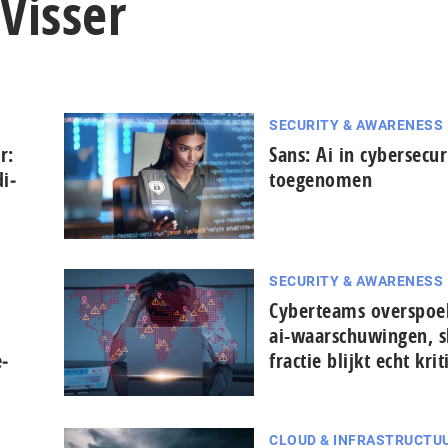
Visser
SECURITY & AWARENESS
r:
Sans: Ai in cybersecur
di­
toegenomen
SECURITY & AWARENESS
Cyberteams overspoe
ai-waar­schu­win­gen, s
e­
fractie blijkt echt krit
CLOUD & INFRASTRUCTU