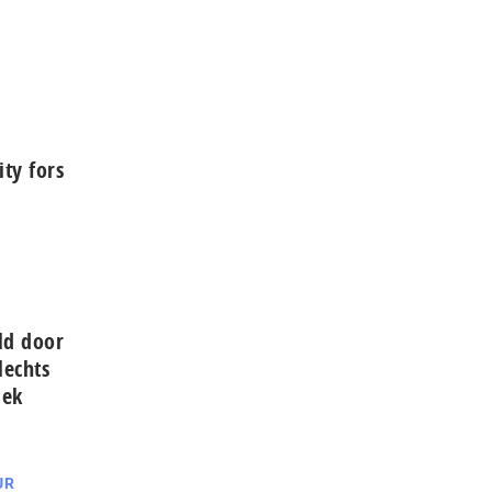
ity fors
ld door
lechts
iek
UR