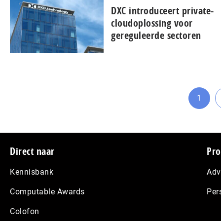
DXC introduceert private-
cloudoplossing voor
gereguleerde sectoren
1
Ga
naar
pagin
Footer
Direct naar
Pro
Kennisbank
Adv
Computable Awards
Per
Colofon