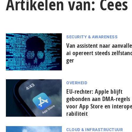
Artikelen van: Cees 
SECURITY & AWARENESS
Van assistent naar aanvalle
ai opereert steeds zelf­stan­
ger
OVERHEID
EU-rechter: Apple blijft
gebonden aan DMA-regels
voor App Store en in­ter­o­p
ra­bi­li­teit
CLOUD & INFRASTRUCTUUR