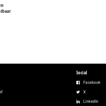
en
htbaar
Social
Facebook
ef
X
LinkedIn