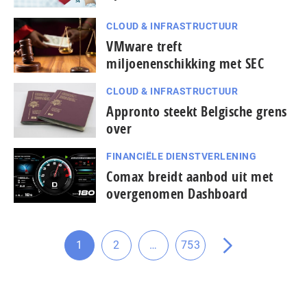
CLOUD & INFRASTRUCTUUR
VMware treft
miljoenenschikking met SEC
CLOUD & INFRASTRUCTUUR
Appronto steekt Belgische grens
over
FINANCIËLE DIENSTVERLENING
Comax breidt aanbod uit met
overgenomen Dashboard
Tussenliggende
1
2
…
753
Ga
Ga
Ga
Ga
pagina's
naar
naar
naar
naar
weggelaten
pagina
pagina
pagina
de
volgende