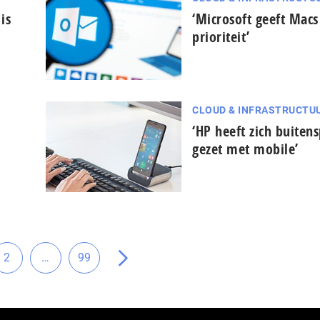
is
‘Microsoft geeft Mac
prioriteit’
CLOUD & INFRASTRUCTU
‘HP heeft zich buitens
gezet met mobile’
Tussenliggende
2
…
99
Ga
Ga
Ga
pagina's
naar
naar
naar
weggelaten
a
pagina
pagina
de
volgende