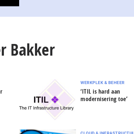
er Bakker
WERKPLEK & BEHEER
or
‘ITIL is hard aan
modernisering toe’
CLOUD & INFRASTRUCTU