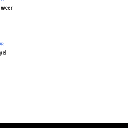
s weer
UR
pel