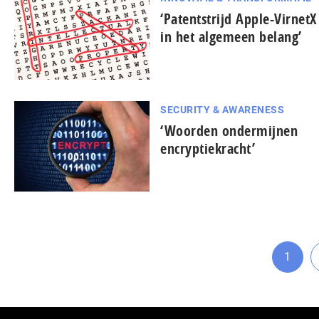
‘Patentstrijd Apple-VirnetX 
in het algemeen belang’
SECURITY & AWARENESS
‘Woorden ondermijnen
encryptiekracht’
1
Ga
naar
pagin