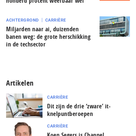
honderd procent weerbaar wel
ACHTERGROND
CARRIÈRE
Miljarden naar ai, duizenden
banen weg: de grote herschikking
in de techsector
Artikelen
CARRIÈRE
Dit zijn de drie ‘zware’ it-
knelpuntberoepen
CARRIÈRE
Koen Segers is Channel