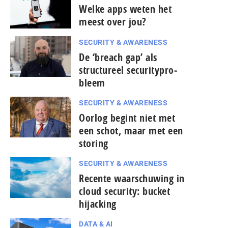
Welke apps weten het
meest over jou?
SECURITY & AWARENESS
De ‘breach gap’ als
structureel se­cu­ri­ty­pro­
bleem
SECURITY & AWARENESS
Oorlog begint niet met
een schot, maar met een
storing
SECURITY & AWARENESS
Recente waarschuwing in
cloud security: bucket
hijacking
DATA & AI