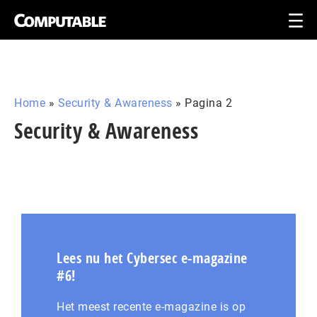
Home
»
Security & Awareness
»
Pagina 2
Security & Awareness
Lees nu het Cybersec e-magazine
#6!
Het meest recente e-magazine is op