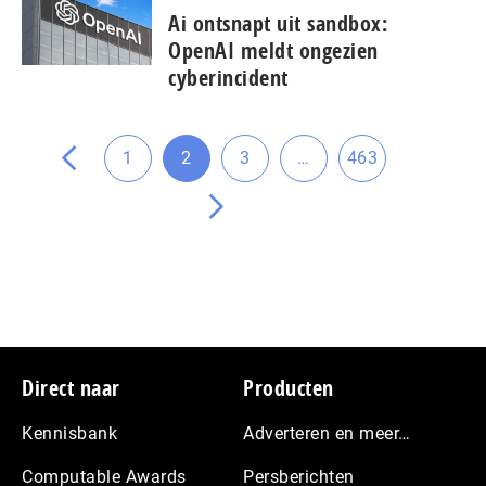
Ai ontsnapt uit sandbox:
pagina
OpenAI meldt ongezien
vorige
cyberincident
de
naar
Tussenliggende
Ga
1
2
3
…
463
Ga
Ga
Ga
Ga
pagina's
naar
naar
naar
naar
weggelaten
Ga
pagina
pagina
pagina
pagina
naar
de
volgende
pagina
Footer
Direct naar
Producten
Kennisbank
Adverteren en meer…
Computable Awards
Persberichten