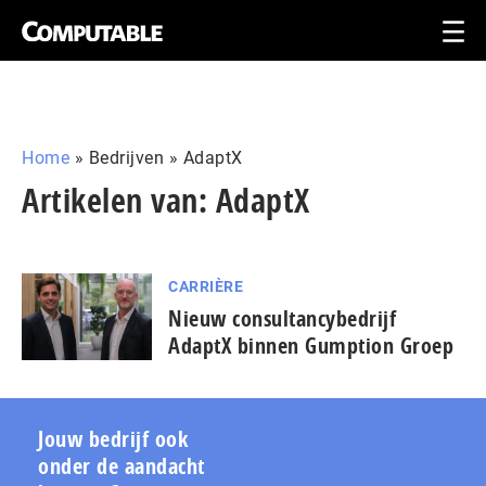
Home
»
Bedrijven
»
AdaptX
Artikelen van: AdaptX
CARRIÈRE
Nieuw consultancybedrijf
AdaptX binnen Gumption Groep
Jouw bedrijf ook
onder de aandacht