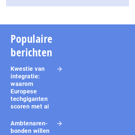
Populaire
berichten
Kwestie van
integratie:
waarom
Europese
techgiganten
scoren met ai
Amb­te­na­ren­
bon­den willen