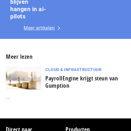
blijven
hangen in ai-
pilots
Meer artikelen
Meer lezen
CLOUD & INFRASTRUCTUUR
PayrollEngine krijgt steun van
Gumption
...
Footer
Direct naar
Producten