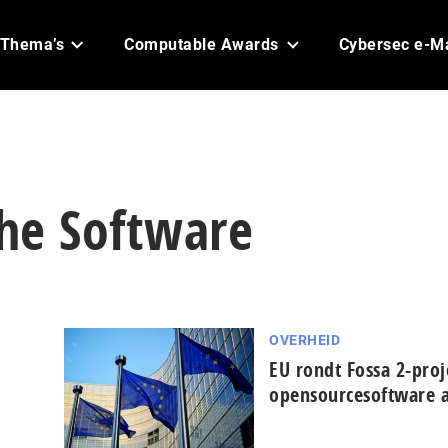
Thema’s
Computable Awards
Cybersec e-M
che Software
OVERHEID
EU rondt Fossa 2-proj
opensourcesoftware a