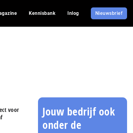
agazine
Kennisbank
Inlog
Nieuwsbrief
Jouw bedrijf ook
ect voor
f
onder de