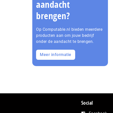
aandacht
brengen?
Op Computable.nl bieden meerdere
producten aan om jouw bedrijf
onder de aandacht te brengen.
Meer informatie
Social