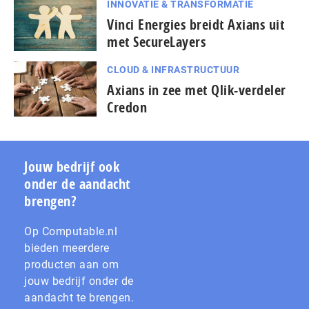
INNOVATIE & TRANSFORMATIE
Vinci Energies breidt Axians uit
met SecureLayers
CLOUD & INFRASTRUCTUUR
Axians in zee met Qlik-verdeler
Credon
Jouw bedrijf ook
onder de aandacht
brengen?
Op Computable.nl
bieden meerdere
producten aan om
jouw bedrijf onder de
aandacht te brengen.