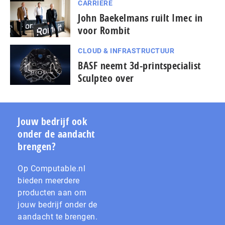
CARRIÈRE
John Baekelmans ruilt Imec in
voor Rombit
CLOUD & INFRASTRUCTUUR
BASF neemt 3d-printspecialist
Sculpteo over
Jouw bedrijf ook
onder de aandacht
brengen?
Op Computable.nl
bieden meerdere
producten aan om
jouw bedrijf onder de
aandacht te brengen.