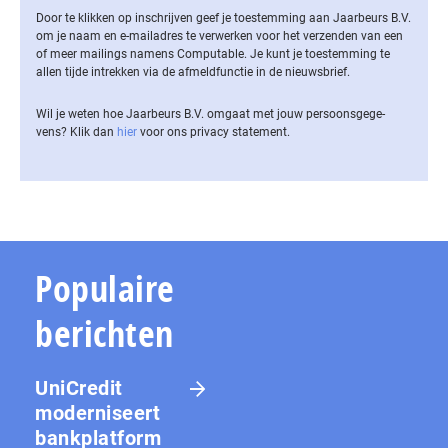
Door te klikken op inschrijven geef je toestemming aan Jaarbeurs B.V.
om je naam en e-mailadres te verwerken voor het verzenden van een
of meer mailings namens Computable. Je kunt je toestemming te
allen tijde intrekken via de af­meld­func­tie in de nieuwsbrief.
Wil je weten hoe Jaarbeurs B.V. omgaat met jouw per­soons­ge­ge­
vens? Klik dan
hier
voor ons privacy statement.
Populaire
berichten
UniCredit
moderniseert
bankplatform