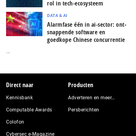
rol in tech-ecosysteem
DATA & AI
Alarmfase één in ai-sector: ont­
snap­pen­de software en
goedkope Chinese con­cur­ren­tie
...
Footer
Direct naar
Producten
Kennisbank
Adverteren en meer…
Computable Awards
Persberichten
Colofon
Cybersec e-Magazine