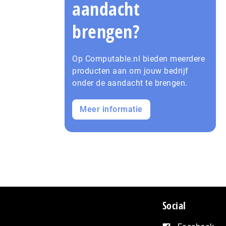
aandacht
brengen?
Op Computable.nl bieden meerdere
producten aan om jouw bedrijf
onder de aandacht te brengen.
Meer informatie
Social