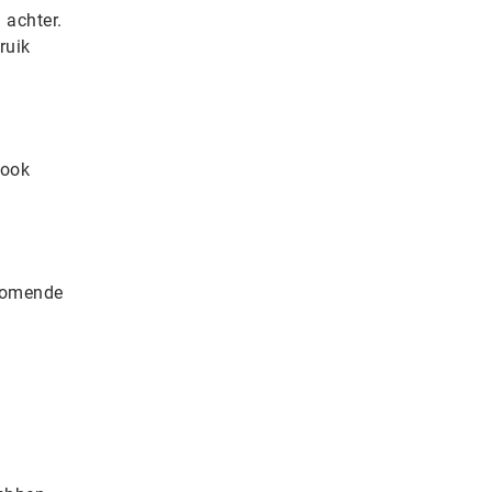
 achter.
ruik
 ook
jkomende