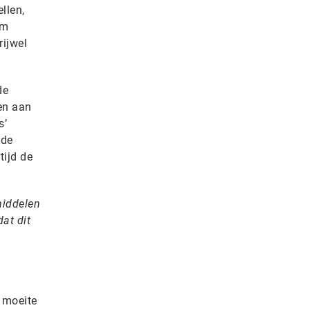
llen,
om
rijwel
de
len aan
s’
lde
tijd de
middelen
at dit
 moeite