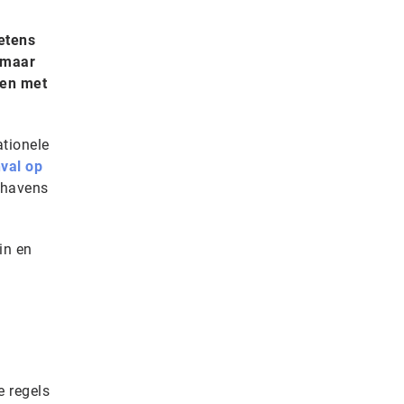
etens
 maar
nen met
tionele
val op
thavens
in en
e regels