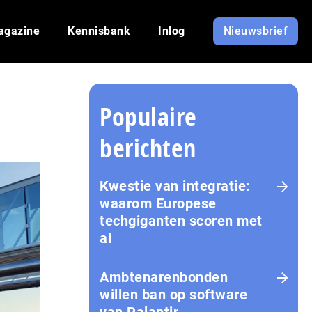
agazine
Kennisbank
Inlog
Nieuwsbrief
Populaire
berichten
Kwestie van integratie:
waarom Europese
techgiganten scoren met
ai
Amb­te­na­ren­bon­den
willen ban op software