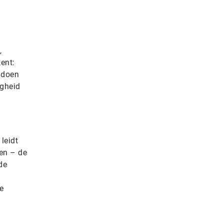
,
ent:
oldoen
igheid
leidt
ten – de
de
le