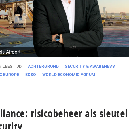
s Airport
N LEESTIJD
ACHTERGROND
SECURITY & AWARENESS
C EUROPE
ECSO
WORLD ECONOMIC FORUM
nce: ri­si­co­be­heer als sleutel
curity