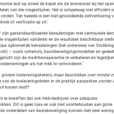
norme last op zowel de koper als de leverancier bij het opste
delen van die vragenlijsten. Het is simpelweg niet efficiënt 
 vinden. Ten tweede is een niet-gevalideerde zelfverklaring v
le of verificatie op zit.’
ief zijn gestandaardiseerde benaderingen met vertrouwde der
de vragenlijsten valideren en de resultaten beschikbaar stel
Europa opkomende benaderingen (het onderwerp van Stubbing
vdr) – zoals schema’s, basisbeveiligingsmodellen en gedee
ericht zijn de markttransparantie te verbeteren en tegelijker
 ondernemingen als het mkb te verminderen.’
 grotere toeleveringsketens, maar beschikken over minder 
g van de toeleveringsketen in de praktijk aanpakken zonder d
of kosten leidt?
 om te beseffen dat ook mkb-bedrijven over adequate
ikken. Dit is geen luxe en ook niet voorbehouden aan grote
te onderdelen van basisbeveiliging kunnen met zeer weinig