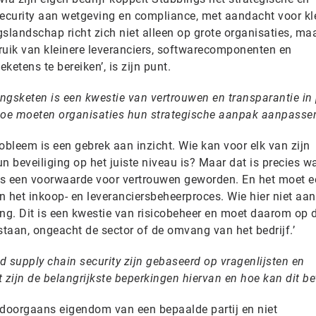
ecurity aan wetgeving en compliance, met aandacht voor kl
ngslandschap richt zich niet alleen op grote organisaties, ma
uik van kleinere leveranciers, softwarecomponenten en
etens te bereiken’, is zijn punt.
ingsketen is een kwestie van vertrouwen en transparantie in
 hoe moeten organisaties hun strategische aanpak aanpasse
obleem is een gebrek aan inzicht. Wie kan voor elk van zijn
n beveiliging op het juiste niveau is? Maar dat is precies w
is een voorwaarde voor vertrouwen geworden. En het moet e
 het inkoop- en leveranciersbeheerproces. Wie hier niet aan
ing. Dit is een kwestie van risicobeheer en moet daarom op 
aan, ongeacht de sector of de omvang van het bedrijf.’
 supply chain security zijn gebaseerd op vragenlijsten en
 zijn de belangrijkste beperkingen hiervan en hoe kan dit be
n doorgaans eigendom van een bepaalde partij en niet