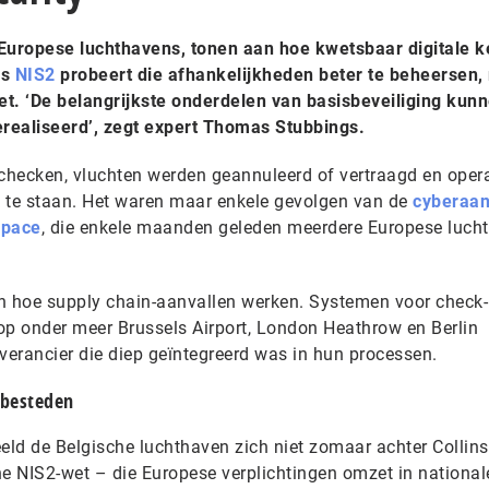
 Europese luchthavens, tonen aan hoe kwetsbaar digitale k
ls
NIS2
probeert die afhankelijkheden beter te beheersen,
iet. ‘De belangrijkste onderdelen van basisbeveiliging kun
realiseerd’, zegt expert Thomas Stubbings.
hecken, vluchten werden geannuleerd of vertraagd en opera
te staan. Het waren maar enkele gevolgen van de
cyberaan
space
, die enkele maanden geleden meerdere Europese luch
n hoe supply chain-aanvallen werken. Systemen voor check-
op onder meer Brussels Airport, London Heathrow en Berlin
verancier die diep geïntegreerd was in hun processen.
e besteden
eld de Belgische luchthaven zich niet zomaar achter Collins
he NIS2-wet – die Europese verplichtingen omzet in national