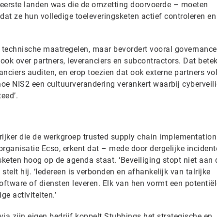
 eerste landen was die de omzetting doorvoerde – moeten
dat ze hun volledige toeleveringsketen actief controleren en
ot technische maatregelen, maar bevordert vooral governance
 ook over partners, leveranciers en subcontractors. Dat betek
ranciers auditen, en erop toezien dat ook externe partners v
oe NIS2 een cultuurverandering verankert waarbij cyberveil
teed’.
jker die de werkgroep trusted supply chain implementation 
-organisatie Ecso, erkent dat – mede door dergelijke inciden
sketen hoog op de agenda staat. ‘Beveiliging stopt niet aan 
stelt hij. ‘Iedereen is verbonden en afhankelijk van talrijke
software of diensten leveren. Elk van hen vormt een potentië
e activiteiten.’
via zijn eigen bedrijf koppelt Stubbings het strategische en