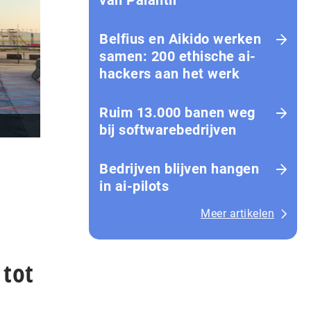
van Palantir
Belfius en Aikido werken
samen: 200 ethische ai-
hackers aan het werk
Ruim 13.000 banen weg
bij softwarebedrijven
Bedrijven blijven hangen
in ai-pilots
Meer artikelen
 tot