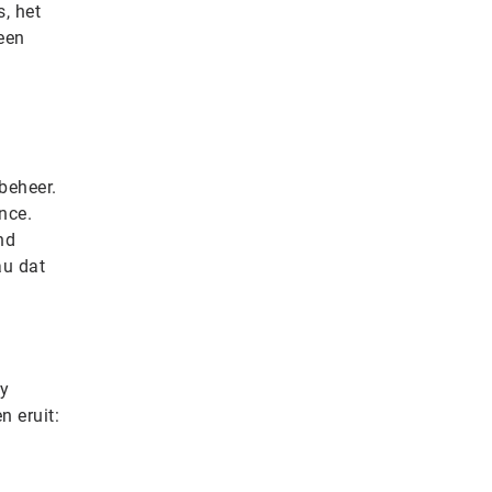
, het
een
obeheer.
nce.
nd
au dat
y
n eruit: