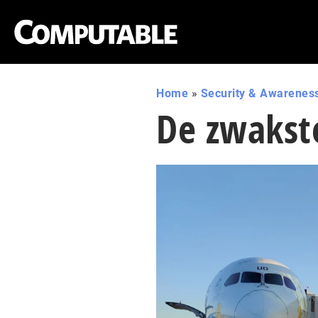
Home
»
Security & Awarenes
De zwakste