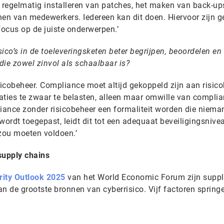
 regelmatig installeren van patches, het maken van back-ups
inen van medewerkers. Iedereen kan dit doen. Hiervoor zijn g
focus op de juiste onderwerpen.’
ico’s in de toeleveringsketen beter begrijpen, beoordelen en
e zowel zinvol als schaalbaar is?
isicobeheer. Compliance moet altijd gekoppeld zijn aan risic
aties te zwaar te belasten, alleen maar omwille van complia
ance zonder risicobeheer een formaliteit worden die niema
 wordt toegepast, leidt dit tot een adequaat beveiligingsnive
zou moeten voldoen.’
supply chains
rity Outlook 2025
van het World Economic Forum zijn suppl
n de grootste bronnen van cyberrisico. Vijf factoren springe