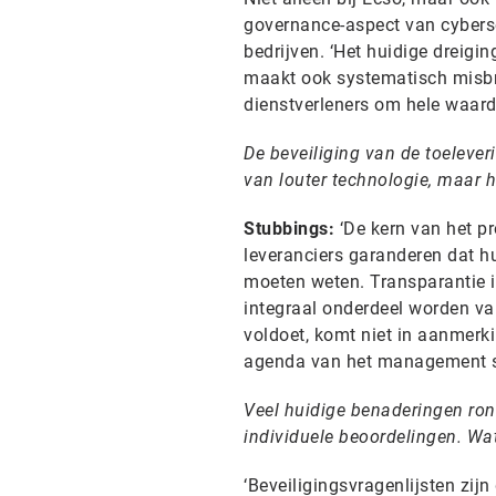
governance-aspect van cybers
bedrijven. ‘Het huidige dreigi
maakt ook systematisch misbr
dienstverleners om hele waardek
De beveiliging van de toelever
van louter technologie, maar
Stubbings:
‘De kern van het pr
leveranciers garanderen dat hu
moeten weten. Transparantie 
integraal onderdeel worden van
voldoet, komt niet in aanmerk
agenda van het management st
Veel huidige benaderingen rond
individuele beoordelingen. Wat
‘Beveiligingsvragenlijsten zij