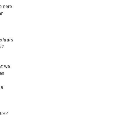
einere
ar
 plaats
n?
at we
en
de
ter?