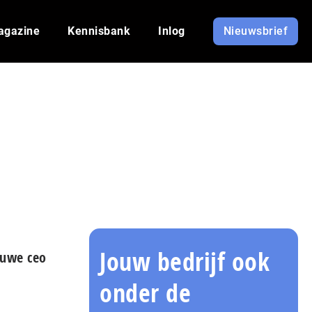
agazine
Kennisbank
Inlog
Nieuwsbrief
Jouw bedrijf ook
euwe ceo
onder de