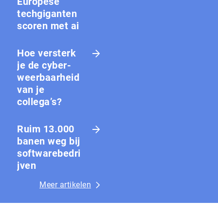
Europese
techgiganten
scoren met ai
Hoe versterk
je de cy­ber­
weer­baar­heid
van je
collega’s?
Ruim 13.000
banen weg bij
softwarebedri
jven
Meer artikelen