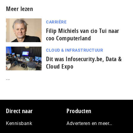
Meer lezen
CARRIÈRE
Filip Michiels van cio Tui naar
coo Computerland
CLOUD & INFRASTRUCTUUR
Dit was Infosecurity.be, Data &
Cloud Expo
...
Footer
Direct naar
Producten
Kennisbank
Adverteren en meer…