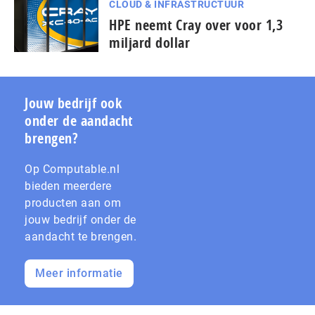
CLOUD & INFRASTRUCTUUR
HPE neemt Cray over voor 1,3
miljard dollar
Jouw bedrijf ook
onder de aandacht
brengen?
Op Computable.nl
bieden meerdere
producten aan om
jouw bedrijf onder de
aandacht te brengen.
Meer informatie