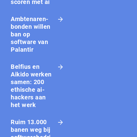
scoren met ai
Amb­te­na­ren­
bon­den willen
ban op
software van
Palantir
Belfius en
Aikido werken
samen: 200
ethische ai-
hackers aan
het werk
Ruim 13.000
banen weg bij