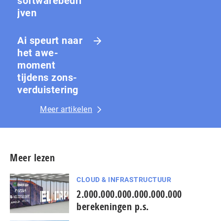
softwarebedri
jven
Ai speurt naar
het awe-
moment
tijdens zons­
ver­duis­te­ring
Meer artikelen
Meer lezen
CLOUD & INFRASTRUCTUUR
2.000.000.000.000.000.000
berekeningen p.s.