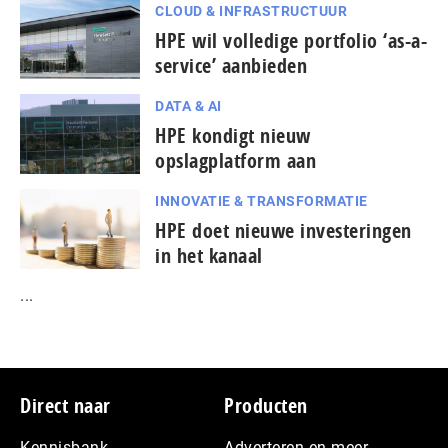
CLOUD & INFRASTRUCTUUR
HPE wil volledige portfolio ‘as-a-
service’ aanbieden
DATA & AI
HPE kondigt nieuw
opslagplatform aan
INNOVATIE & TRANSFORMATIE
HPE doet nieuwe investeringen
in het kanaal
...
Footer
Direct naar
Producten
Kennisbank
Adverteren en meer…