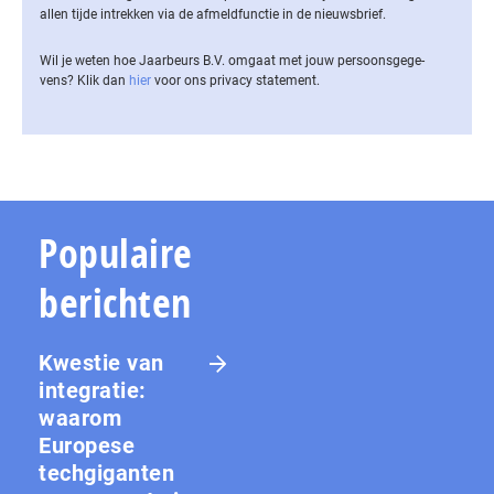
allen tijde intrekken via de af­meld­func­tie in de nieuwsbrief.
Wil je weten hoe Jaarbeurs B.V. omgaat met jouw per­soons­ge­ge­
vens? Klik dan
hier
voor ons privacy statement.
Populaire
berichten
Kwestie van
integratie:
waarom
Europese
techgiganten