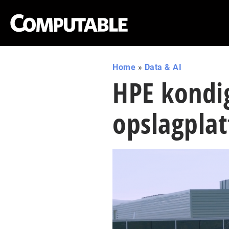
Home
»
Data & AI
HPE kondi
opslagpla