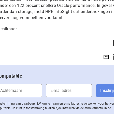
onder een 122 procent snellere Oracle-performance. In geval
erder dan storage, metd HPE InfoSight dat onderbrekingen i
server laag voorspelt en voorkomt.
chikbaar.
Computable
 toestemming aan Jaarbeurs B.V. om je naam en e-mailadres te verwerken voor het v
ble. Je kunt je toestemming te allen tijde intrekken via de af­meld­func­tie in de