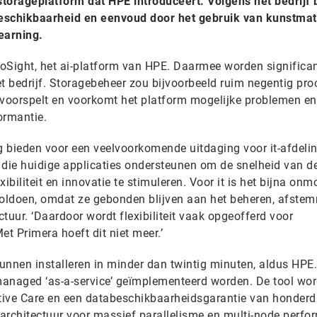
torageplatform dat HPE introduceert. Volgens het bedrijf 
eschikbaarheid en eenvoud door het gebruik van kunstmat
learning.
oSight, het ai-platform van HPE. Daarmee worden significa
het bedrijf. Storagebeheer zou bijvoorbeeld ruim negentig pro
 voorspelt en voorkomt het platform mogelijke problemen en
ormantie.
 bieden voor een veelvoorkomende uitdaging voor it-afdeli
n die huidige applicaties ondersteunen om de snelheid van d
ibiliteit en innovatie te stimuleren. Voor it is het bijna onm
voldoen, omdat ze gebonden blijven aan het beheren, afste
tuur. ‘Daardoor wordt flexibiliteit vaak opgeofferd voor
et Primera hoeft dit niet meer.’
unnen installeren in minder dan twintig minuten, aldus HPE.
anaged ‘as-a-service’ geïmplementeerd worden. De tool wor
tive Care en een databeschikbaarheidsgarantie van honderd
 architectuur voor massief parallelisme en multi-node perfo