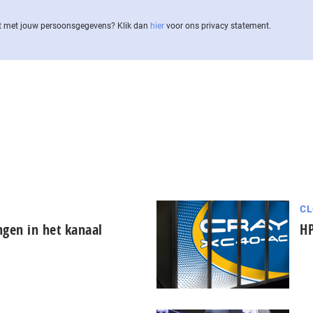
 met jouw per­soons­ge­ge­vens? Klik dan
hier
voor ons privacy statement.
CL
ngen in het kanaal
HP