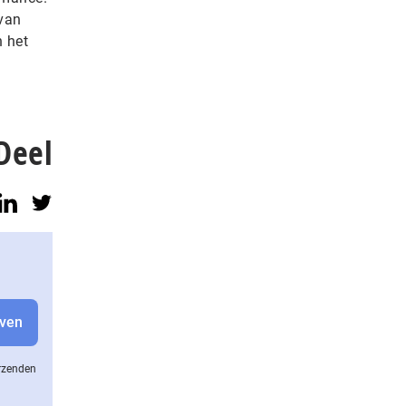
 van
n het
Deel
erzenden