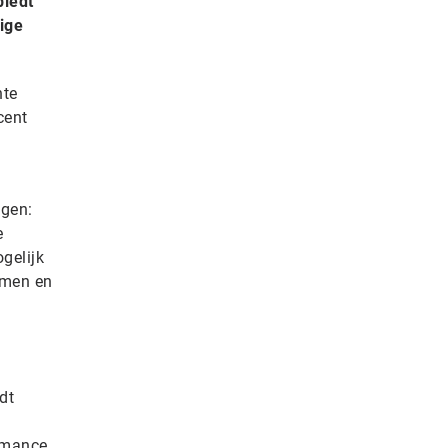
biedt
ige
nte
cent
ngen:
e
ogelijk
mmen en
dt
rmance.