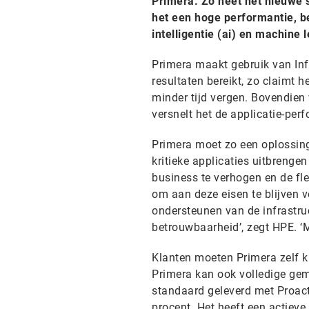
Primera. Zo heet het nieuwe s
het een hoge performantie, b
intelligentie (ai) en machine 
Primera maakt gebruik van Inf
resultaten bereikt, zo claimt 
minder tijd vergen. Bovendien
versnelt het de applicatie-perf
Primera moet zo een oplossing
kritieke applicaties uitbrenge
business te verhogen en de flex
om aan deze eisen te blijven 
ondersteunen van de infrastruc
betrouwbaarheid’, zegt HPE. ‘M
Klanten moeten Primera zelf k
Primera kan ook volledige gem
standaard geleverd met Proac
procent. Het heeft een actieve