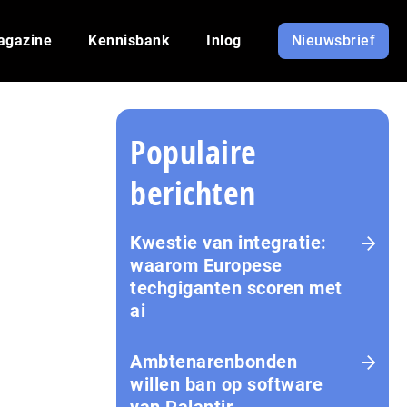
agazine
Kennisbank
Inlog
Nieuwsbrief
Populaire
berichten
Kwestie van integratie:
waarom Europese
techgiganten scoren met
ai
Amb­te­na­ren­bon­den
willen ban op software