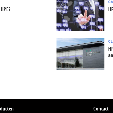
CA
 HPE?
HP
CL
HP
aa
ducten
Contact