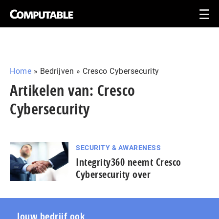
Home
»
Bedrijven
»
Cresco Cybersecurity
Artikelen van: Cresco
Cybersecurity
SECURITY & AWARENESS
Integrity360 neemt Cresco
Cybersecurity over
Jouw bedrijf ook