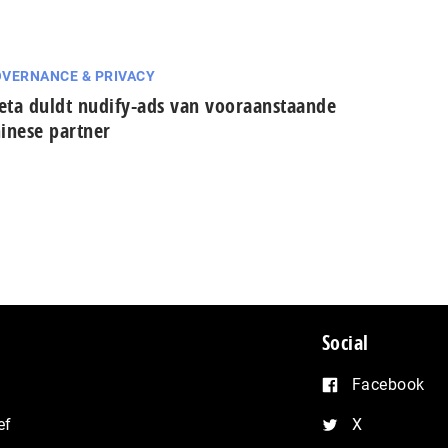
VERNANCE & PRIVACY
ta duldt nudify-ads van vooraanstaande
inese partner
Social
Facebook
ef
X