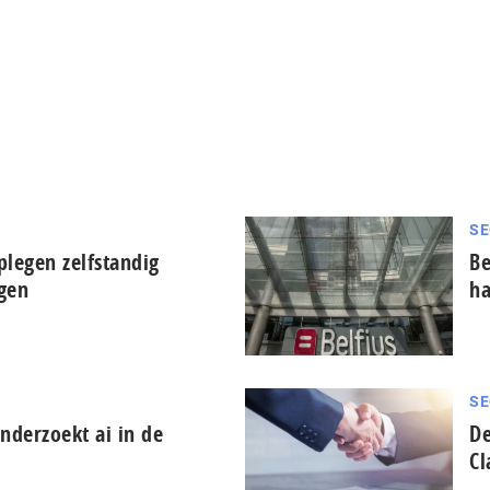
SE
plegen zelfstandig
Be
ngen
ha
SE
derzoekt ai in de
De
Cl