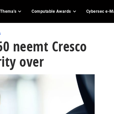
Thema’s
Computable Awards
Cybersec e-M
s
60 neemt Cresco
ity over