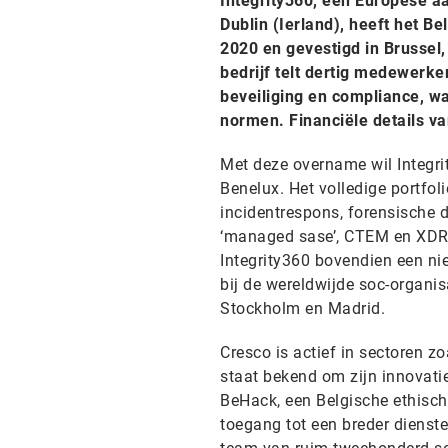
Integrity360, een Europese a
Dublin (Ierland), heeft het B
2020 en gevestigd in Brussel,
bedrijf telt dertig medewerke
beveiliging en compliance, w
normen. Financiële details va
Met deze overname wil Integri
Benelux. Het volledige portfol
incidentrespons, forensische d
‘managed sase’, CTEM en XDR/
Integrity360 bovendien een nie
bij de wereldwijde soc-organis
Stockholm en Madrid.
Cresco is actief in sectoren z
staat bekend om zijn innovatie
BeHack, een Belgische ethisc
toegang tot een breder diens