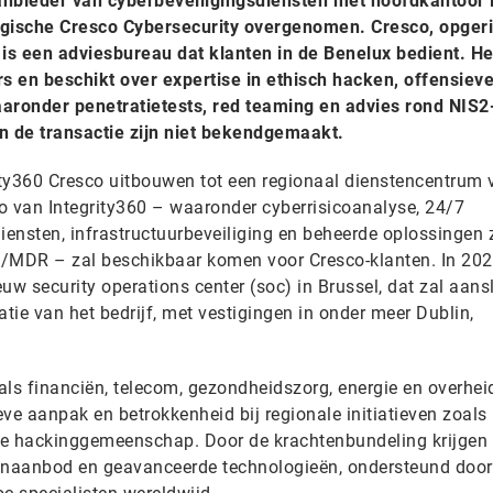
anbieder van cyberbeveiligingsdiensten met hoofdkantoor 
elgische Cresco Cybersecurity overgenomen. Cresco, opgeri
 is een adviesbureau dat klanten in de Benelux bedient. He
rs en beschikt over expertise in ethisch hacken, offensiev
aaronder penetratietests, red teaming en advies rond NIS2
n de transactie zijn niet bekendgemaakt.
ty360 Cresco uitbouwen tot een regionaal dienstencentrum 
io van Integrity360 – waaronder cyberrisicoanalyse, 24/7
iensten, infrastructuurbeveiliging en beheerde oplossingen 
MDR – zal beschikbaar komen voor Cresco-klanten. In 202
uw security operations center (soc) in Brussel, dat zal aans
atie van het bedrijf, met vestigingen in onder meer Dublin,
oals financiën, telecom, gezondheidszorg, energie en overhei
ve aanpak en betrokkenheid bij regionale initiatieven zoals
he hackinggemeenschap. Door de krachtenbundeling krijgen 
tenaanbod en geavanceerde technologieën, ondersteund door