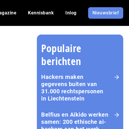
agazine
Kennisbank
Inlog
Nieuwsbrief
Populaire
berichten
Hackers maken
gegevens buiten van
31.000 rechtspersonen
in Liechtenstein
Belfius en Aikido werken
samen: 200 ethische ai-