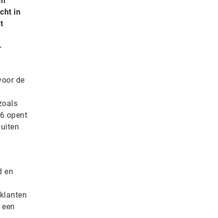
in
cht in
t
e
-
voor de
zoals
6 opent
luiten
d en
klanten
 een