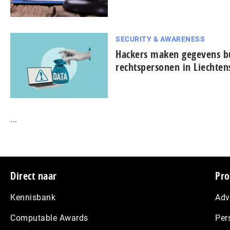
SECURITY & AWARENESS
Hackers maken gegevens bu
rechtspersonen in Liechten
...
Footer
Direct naar
Pro
Kennisbank
Adv
Computable Awards
Per