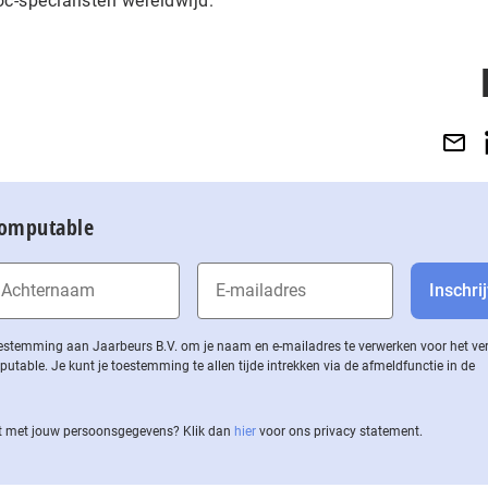
-specialisten wereldwijd.
Computable
 toestemming aan Jaarbeurs B.V. om je naam en e-mailadres te verwerken voor het v
ble. Je kunt je toestemming te allen tijde intrekken via de af­meld­func­tie in de
 met jouw per­soons­ge­ge­vens? Klik dan
hier
voor ons privacy statement.