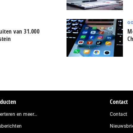
GO
iten van 31.000
Me
stein
Ch
ducten
Contact
erteren en meer…
Contact
sberichten
Nieuwsbri