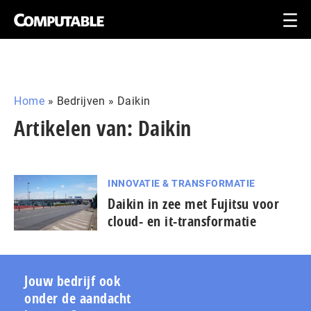
Home
»
Bedrijven
»
Daikin
Artikelen van: Daikin
INNOVATIE & TRANSFORMATIE
Daikin in zee met Fujitsu voor
cloud- en it-transformatie
Jouw bedrijf ook
onder de aandacht