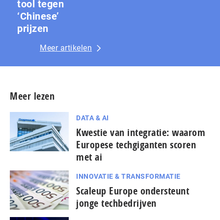
tool tegen
‘Chinese’
prijzen
Meer artikelen
Meer lezen
DATA & AI
Kwestie van integratie: waarom
Europese techgiganten scoren
met ai
INNOVATIE & TRANSFORMATIE
Scaleup Europe ondersteunt
jonge techbedrijven