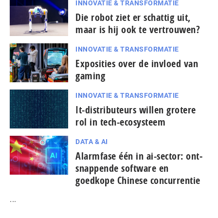
INNOVATIE & TRANSFORMATIE
Die robot ziet er schattig uit,
maar is hij ook te vertrouwen?
INNOVATIE & TRANSFORMATIE
Exposities over de invloed van
gaming
INNOVATIE & TRANSFORMATIE
It-dis­tri­bu­teurs willen grotere
rol in tech-ecosysteem
DATA & AI
Alarmfase één in ai-sector: ont­
snap­pen­de software en
goedkope Chinese con­cur­ren­tie
...