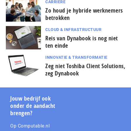
CARRIÈRE
Zo houd je hybride werknemers
betrokken
CLOUD & INFRASTRUCTUUR
Reis van Dynabook is nog niet
ten einde
INNOVATIE & TRANSFORMATIE
Zeg niet Toshiba Client Solutions,
zeg Dynabook
Jouw bedrijf ook
onder de aandacht
brengen?
Op Computable.nl