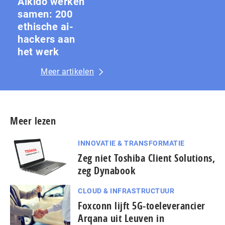
Aikido werken
samen: 200
ethische ai-
hackers aan
het werk
Meer artikelen
Meer lezen
INNOVATIE & TRANSFORMATIE
Zeg niet Toshiba Client Solutions,
zeg Dynabook
CLOUD & INFRASTRUCTUUR
Foxconn lijft 5G-toeleverancier
Arqana uit Leuven in