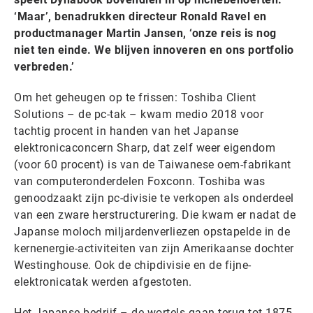
‘Maar’, benadrukken directeur Ronald Ravel en
productmanager Martin Jansen, ‘onze reis is nog
niet ten einde. We blijven innoveren en ons portfolio
verbreden.’
Om het geheugen op te frissen: Toshiba Client
Solutions – de pc-tak – kwam medio 2018 voor
tachtig procent in handen van het Japanse
elektronicaconcern Sharp, dat zelf weer eigendom
(voor 60 procent) is van de Taiwanese oem-fabrikant
van computeronderdelen Foxconn. Toshiba was
genoodzaakt zijn pc-divisie te verkopen als onderdeel
van een zware herstructurering. Die kwam er nadat de
Japanse moloch miljardenverliezen opstapelde in de
kernenergie-activiteiten van zijn Amerikaanse dochter
Westinghouse. Ook de chipdivisie en de fijne-
elektronicatak werden afgestoten.
Het Japanse bedrijf – de wortels gaan terug tot 1875