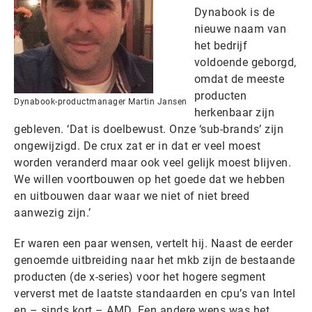
Dynabook is de
nieuwe naam van
het bedrijf
voldoende geborgd,
omdat de meeste
producten
Dynabook-productmanager Martin Jansen
herkenbaar zijn
gebleven. ‘Dat is doelbewust. Onze ‘sub-brands’ zijn
ongewijzigd. De crux zat er in dat er veel moest
worden veranderd maar ook veel gelijk moest blijven.
We willen voortbouwen op het goede dat we hebben
en uitbouwen daar waar we niet of niet breed
aanwezig zijn.’
Er waren een paar wensen, vertelt hij. Naast de eerder
genoemde uitbreiding naar het mkb zijn de bestaande
producten (de x-series) voor het hogere segment
ververst met de laatste standaarden en cpu’s van Intel
en – sinds kort – AMD. Een andere wens was het