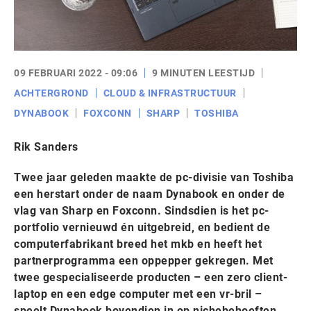
09 FEBRUARI 2022 - 09:06
9 MINUTEN LEESTIJD
ACHTERGROND
CLOUD & INFRASTRUCTUUR
DYNABOOK
FOXCONN
SHARP
TOSHIBA
Rik Sanders
Twee jaar geleden maakte de pc-divisie van Toshiba
een herstart onder de naam Dynabook en onder de
vlag van Sharp en Foxconn. Sindsdien is het pc-
portfolio vernieuwd én uitgebreid, en bedient de
computerfabrikant breed het mkb en heeft het
partnerprogramma een oppepper gekregen. Met
twee gespecialiseerde producten – een zero client-
laptop en een edge computer met een vr-bril –
speelt Dynabook bovendien in op nichebehoeften.