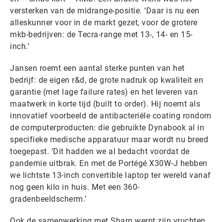
versterken van de midrange-positie. ‘Daar is nu een
alleskunner voor in de markt gezet, voor de grotere
mkb-bedrijven: de Tecra-range met 13-, 14- en 15-
inch.’
Jansen roemt een aantal sterke punten van het
bedrijf: de eigen r&d, de grote nadruk op kwaliteit en
garantie (met lage failure rates) en het leveren van
maatwerk in korte tijd (built to order). Hij noemt als
innovatief voorbeeld de antibacteriële coating rondom
de computerproducten: die gebruikte Dynabook al in
specifieke medische apparatuur maar wordt nu breed
toegepast. ‘Dit hadden we al bedacht voordat de
pandemie uitbrak. En met de Portégé X30W-J hebben
we lichtste 13-inch convertible laptop ter wereld vanaf
nog geen kilo in huis. Met een 360-
gradenbeeldscherm.’
Ook de samenwerking met Sharp werpt zijn vruchten