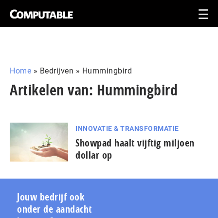
Home
»
Bedrijven
»
Hummingbird
Artikelen van: Hummingbird
INNOVATIE & TRANSFORMATIE
Showpad haalt vijftig miljoen
dollar op
Jouw bedrijf ook
onder de aandacht