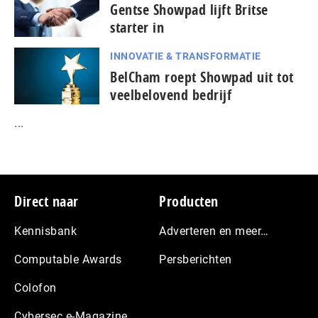
Gentse Showpad lijft Britse
starter in
INNOVATIE & TRANSFORMATIE
BelCham roept Showpad uit tot
veelbelovend bedrijf
...
Footer
Direct naar
Producten
Kennisbank
Adverteren en meer…
Computable Awards
Persberichten
Colofon
Cybersec e-Magazine