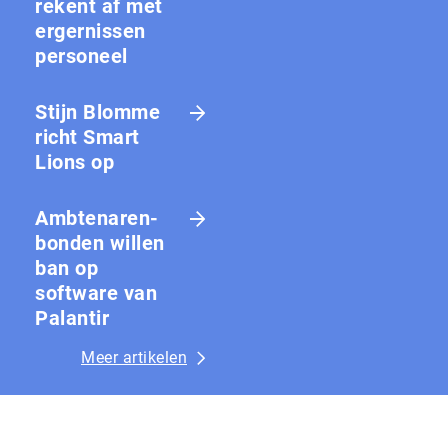
rekent af met
ergernissen
personeel
Stijn Blomme
richt Smart
Lions op
Amb­te­na­ren­
bon­den willen
ban op
software van
Palantir
Meer artikelen