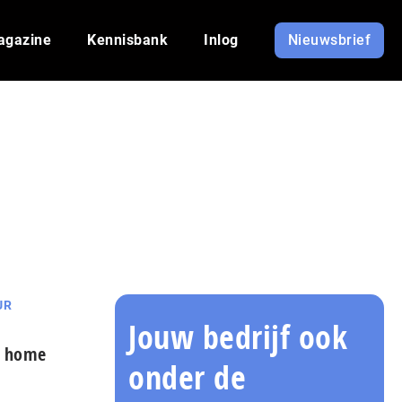
agazine
Kennisbank
Inlog
Nieuwsbrief
UR
Jouw bedrijf ook
t home
onder de