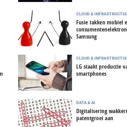
CLOUD & INFRASTRUCTU
Fusie takken mobiel 
consumentenelektron
Samsung
CLOUD & INFRASTRUCTU
LG staakt productie v
um
smartphones
DATA & AI
n
Digitalisering wakker
patentgroei aan