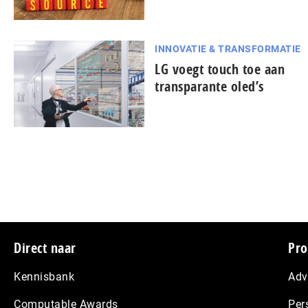
INNOVATIE & TRANSFORMATIE
LG voegt touch toe aan
transparante oled’s
Footer
Direct naar
Pro
Kennisbank
Adv
Computable Awards
Per