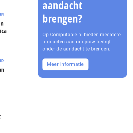
aandacht
brengen?
UR
en
ica
Op Computable.nl bieden meerdere
producten aan om jouw bedrijf
onder de aandacht te brengen.
UR
Meer informatie
an
t