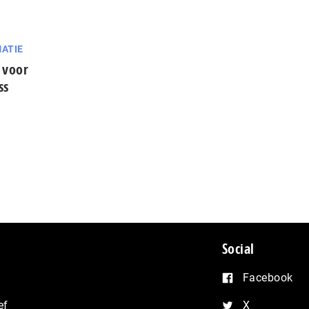
ATIE
 voor
ss
Social
Facebook
ef
X