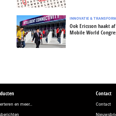
INNOVATIE & TRANSFORM
Ook Ericsson haakt af
Mobile World Congre
ducten
Contact
erteren en meer…
Contact
sberichten
Nieuwsbri