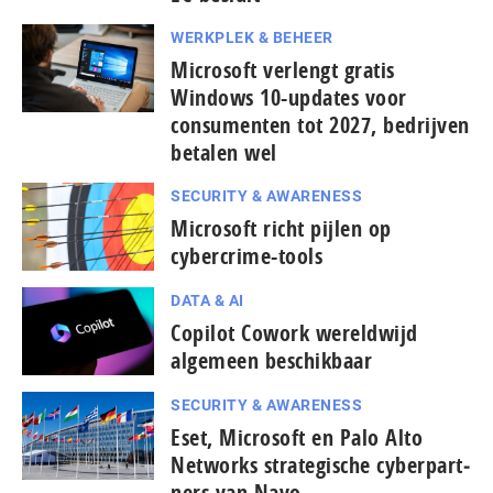
WERKPLEK & BEHEER
Microsoft verlengt gratis
Windows 10-updates voor
consumenten tot 2027, bedrijven
betalen wel
SECURITY & AWARENESS
Microsoft richt pijlen op
cybercrime-tools
DATA & AI
Copilot Cowork wereldwijd
algemeen beschikbaar
SECURITY & AWARENESS
Eset, Microsoft en Palo Alto
Networks stra­te­gi­sche cy­ber­part­
ners van Navo