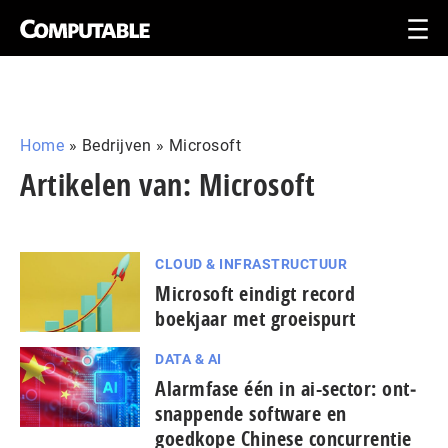
Home
»
Bedrijven
»
Microsoft
Artikelen van: Microsoft
CLOUD & INFRASTRUCTUUR
Microsoft eindigt record
boekjaar met groeispurt
DATA & AI
Alarmfase één in ai-sector: ont­
snap­pen­de software en
goedkope Chinese con­cur­ren­tie